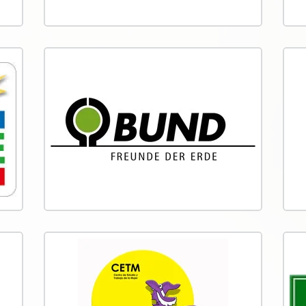
Deutsche Postcode
BU
Lotterie
Zusam
Natur
The cooperation with Naturefund is a
Frösc
big and important step in the right
...
direction for the Deutsche Postcode
Lottery ...
Lebendige Zukunft
El 
e. V.
y T