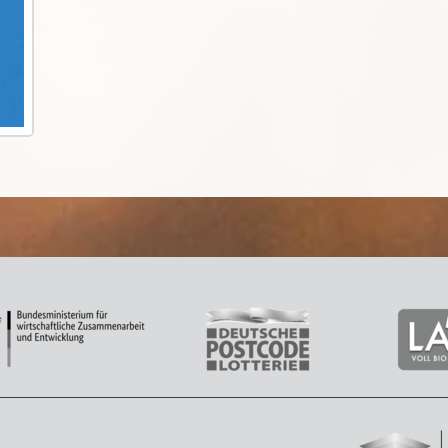
Armonía und Naturefund setzen sich
für den Schutz der letzten 1.000
Rotohr-Aras in Bolivien ein ...