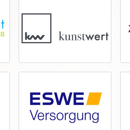
KlimaInvest
Kun
mac
Das Team von KlimaInvest schützt
zusammen mit Naturefund
Der V
Naturparadiese weltweit ...
alljäh
Spend
2023 
Einna
Team Retail
ES
Excellence
AG
Team Retail Excellence schützt mit
ESWE 
Naturefund das Klima und Wilde
Netzwe
Wälder ...
Wälde
Klimas