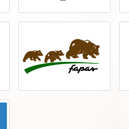
Schloss Kannawurf
FA
Together with Kannawurf Castle,
FAPAS
Naturefund is planting a 12-hectare
Natur
wild flowering meadow in Thuringia
Braun
and supporting the establishment of
Gebirg
an agroforestry project.
Asociación Civil
Armonía