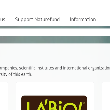
 us
Support Naturefund
Information
mpanies, scientific institutes and international organizat
ity of this earth.
LA'
Unser Motto lautet: „Naturschutz
lohnt sich!“
LA'BiO
pot t