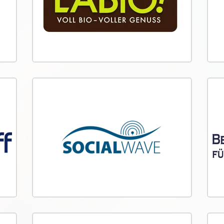
than 
to hel
project
Duerenhoff GmbH
Soc
duerenhoff engagiert sich
The c
gemeinsam mit Naturefund für den
Nature
Artenschutz und Erhalt natürlicher
protec
Lebensräume.
suppor
projec