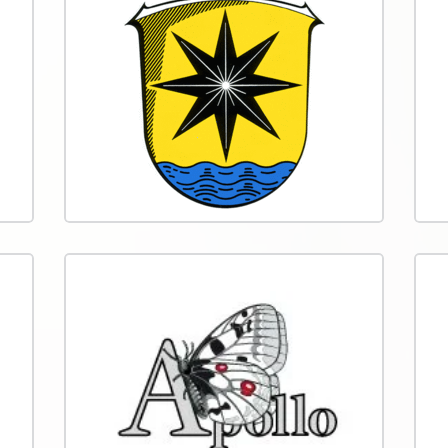
Stadt Pfungstadt
Nat
Ede
Gemeinsam mit Naturefund setzt sich
die Stadt Pfungstadt für
Gemei
biodiversitätsfördernde Flächen und
die Ge
dem Naturschutz im städtischen
von N
Umfeld ein.
PIENSA!-Stiftung
Apo
Die PIENSA!-Stiftung ist eine
Apollo
gemeinnützige Stiftung mit dem Ziel
heimi
Naturschutz nachhaltig in der
schüt
Gesellschaft zu verankern.
Natur
im Tau