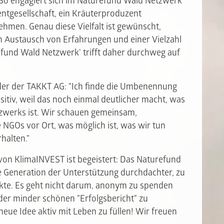
 So engagiert sich im Naturefund Wald Netzwerk
ntgesellschaft, ein Kräuterproduzent
hmen. Genau diese Vielfalt ist gewünscht,
n Austausch von Erfahrungen und einer Vielzahl
fund Wald Netzwerk' trifft daher durchweg auf
er der TAKKT AG: "Ich finde die Umbenennung
ositiv, weil das noch einmal deutlicher macht, was
tzwerks ist. Wir schauen gemeinsam,
NGOs vor Ort, was möglich ist, was wir tun
halten."
von KlimaINVEST ist begeistert: Das Naturefund
e Generation der Unterstützung durchdachter, zu
kte. Es geht nicht darum, anonym zu spenden
er minder schönen "Erfolgsbericht" zu
ue Idee aktiv mit Leben zu füllen! Wir freuen