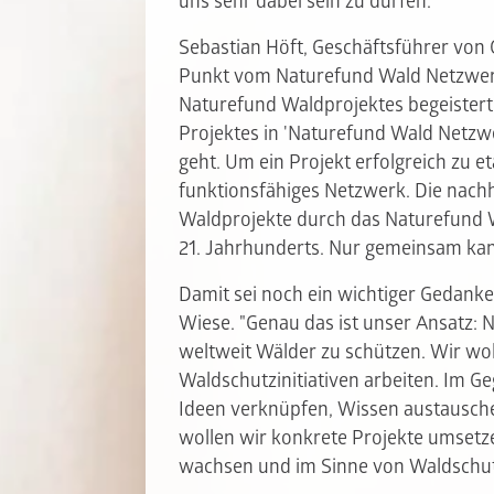
uns sehr dabei sein zu dürfen."
Sebastian Höft, Geschäftsführer von
Punkt vom Naturefund Wald Netzwerk:
Naturefund Waldprojektes begeister
Projektes in 'Naturefund Wald Netzwer
geht. Um ein Projekt erfolgreich zu e
funktionsfähiges Netzwerk. Die nach
Waldprojekte durch das Naturefund W
21. Jahrhunderts. Nur gemeinsam kan
Damit sei noch ein wichtiger Gedank
Wiese. "Genau das ist unser Ansatz: 
weltweit Wälder zu schützen. Wir wol
Waldschutzinitiativen arbeiten. Im G
Ideen verknüpfen, Wissen austausche
wollen wir konkrete Projekte umsetzen
wachsen und im Sinne von Waldschut