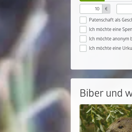
€
Patenschaft als Ges
Ich möchte eine Spe
Ich möchte anonym b
Ich möchte eine Urk
Biber und w