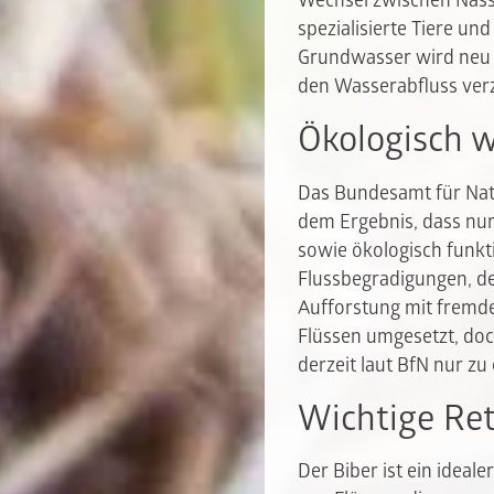
Wechsel zwischen Nässe
spezialisierte Tiere un
Grundwasser wird neu g
den Wasserabfluss ver
Ökologisch 
Das Bundesamt für Nat
dem Ergebnis, dass nur
sowie ökologisch funkt
Flussbegradigungen, de
Aufforstung mit fremd
Flüssen umgesetzt, doc
derzeit laut BfN nur zu
Wichtige Re
Der Biber ist ein idea