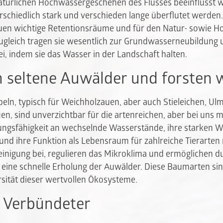
natürlichen Hochwassergeschehen des Flusses beeinflusst
schiedlich stark und verschieden lange überflutet werden. 
uen wichtige Retentionsräume und für den Natur- sowie 
ugleich tragen sie wesentlich zur Grundwasserneubildung 
i, indem sie das Wasser in der Landschaft halten.
 seltene Auwälder und forsten 
eln, typisch für Weichholzauen, aber auch Stieleichen, U
n, sind unverzichtbar für die artenreichen, aber bei uns m
ungsfähigkeit an wechselnde Wasserstände, ihre starken 
 und ihre Funktion als Lebensraum für zahlreiche Tierarten 
einigung bei, regulieren das Mikroklima und ermöglichen d
 eine schnelle Erholung der Auwälder. Diese Baumarten si
rsität dieser wertvollen Ökosysteme.
s Verbündeter