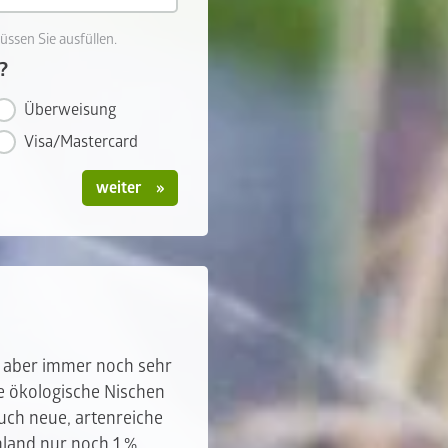
üssen Sie ausfüllen.
?
Überweisung
Visa/Mastercard
weiter
t aber immer noch sehr
he ökologische Nischen
uch neue, artenreiche
land nur noch 1 %