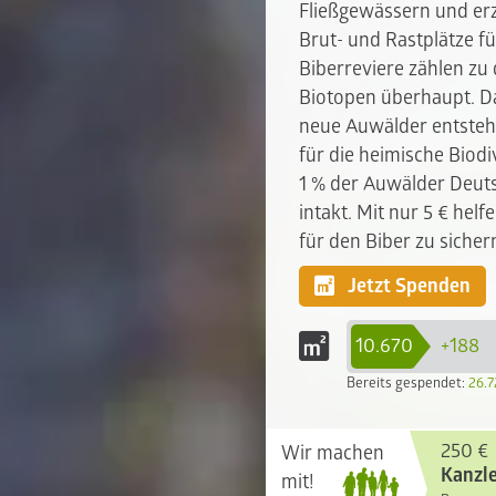
Fließgewässern und erz
Brut- und Rastplätze fü
Biberreviere zählen zu
Biotopen überhaupt. D
neue Auwälder entstehe
für die heimische Biodi
1 % der Auwälder Deuts
intakt. Mit nur 5 € helf
für den Biber zu sicher
Jetzt Spenden
10.670
+188
Bereits gespendet:
26.7
250 €
Wir machen
Kanzle
mit!