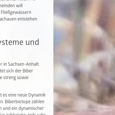
meinden will
 Fließgewässern
Bachauen entstehen
systeme und
ur in Sachsen-Anhalt
tet sich der Biber
ne streng sowie
ugt es eine neue Dynamik
en. Biberbiotope zählen
en und ein dynamischer