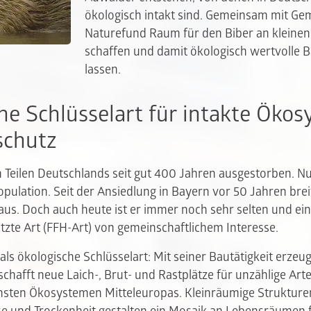
ökologisch intakt sind. Gemeinsam mit Ge
Naturefund Raum für den Biber an kleinen
schaffen und damit ökologisch wertvolle 
lassen.
ine Schlüsselart für intakte Öko
schutz
n Teilen Deutschlands seit gut 400 Jahren ausgestorben. N
opulation. Seit der Ansiedlung in Bayern vor 50 Jahren brei
aus. Doch auch heute ist er immer noch sehr selten und ei
tzte Art (FFH-Art) von gemeinschaftlichem Interesse.
 als ökologische Schlüsselart: Mit seiner Bautätigkeit erze
chafft neue Laich-, Brut- und Rastplätze für unzählige Art
chsten Ökosystemen Mitteleuropas. Kleinräumige Struktur