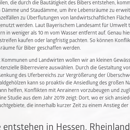
len, die durch die Bautätigkeit des Bibers entstehen, komm
en Dämme und Staudämme, um ihre Lebensräume zu erweit
nzelfällen zu Überflutungen von landwirtschaftlichen Fläche
genutzt werden. Laut Bayerischem Landesamt für Umwelt tr
rn in weniger als 10 m vom Wasser entfernt auf. Genau hier
treifen kaufen oder langfristig pachten. So können Konflik
sräume für Biber geschaffen werden.
 Kommunen und Landwirten wollen wir an kleinen Gewässer
potenzielle Biberreviere auswählen. Durch die Gestaltung v
bsenkung des Uferbereichs zur Vergrößerung der Übersc
ldgehölzen kann so proaktiv die Ansiedlung des großen Na
ann helfen, Konflikten mit Anrainern vorzubeugen und zugl
ne Studie aus dem Jahr 2019 zeigt: Dort, wo er sich ansied
htgebiete, die innerhalb kurzer Zeit zu einem Anstieg der 
 entstehen in Hessen, Rheinland