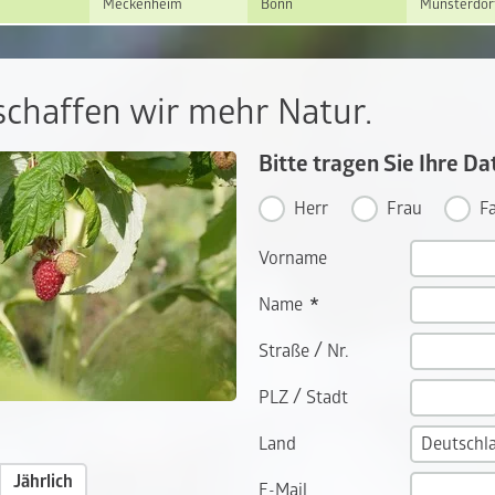
Meckenheim
Bonn
Münsterdor
chaffen wir mehr Natur.
Bitte tragen Sie Ihre Da
Herr
Frau
Fa
Vorname
Name
/
Straße
Nr.
/
PLZ
Stadt
Land
Jährlich
E-Mail