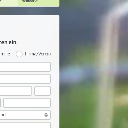
f
Neumarkt
ten ein.
milie
Firma/Verein