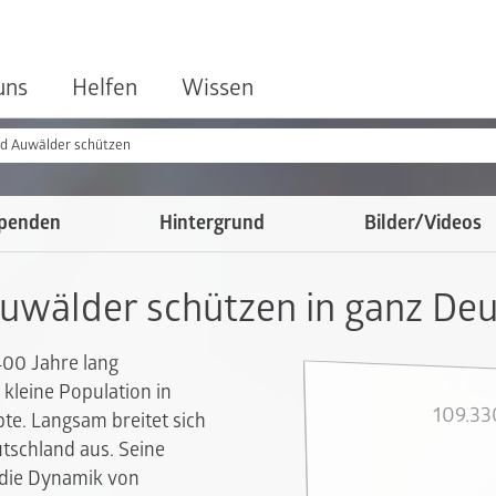
uns
Helfen
Wissen
nd Auwälder schützen
penden
Hintergrund
Bilder/Videos
Auwälder schützen
in ganz De
400 Jahre lang
 kleine Population in
109.33
te. Langsam breitet sich
utschland aus. Seine
 die Dynamik von