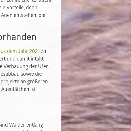
 zahlreiche, teils sehr
le Vorteile, denn
 Auen entstehen, die
vorhanden
aus dem Jahr 2021
zu
rt und damit intakt
ie Verbauung der Ufer,
Kiesabbau sowie die
sprojekte an größeren
 Auenflächen ist
sind Wälder entlang