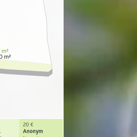
 m²
0 m²
20 €
.
Anonym