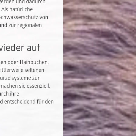
 werden und dadurch
Als natürliche
Hochwasserschutz von
und zur regionalen
wieder auf
lmen oder Hainbuchen,
ittlerweile seltenen
Wurzelsysteme zur
machen sie essenziell.
urch ihre
nd entscheidend für den