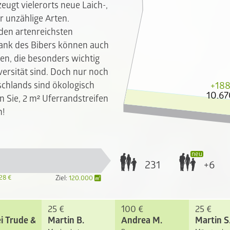
eugt vielerorts neue Laich-,
r unzählige Arten.
 den artenreichsten
ank des Bibers können auch
n, die besonders wichtig
versität sind. Doch nur noch
+188
chlands sind ökologisch
10.67
en Sie, 2 m² Uferrandstreifen
n!
231
+6
28 €
Ziel:
120.000
25 €
100 €
25 €
i Trude & Kollegen
Martin B.
Andrea M.
Martin S