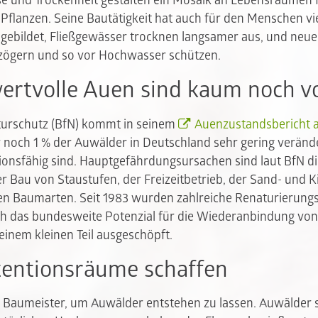
 und Trockenheit gestalten ein Mosaik an Lebensräumen für
d Pflanzen. Seine Bautätigkeit hat auch für den Menschen vie
ebildet, Fließgewässer trocknen langsamer aus, und neue
zögern und so vor Hochwasser schützen.
wertvolle Auen sind kaum noch 
urschutz (BfN) kommt in seinem
Auenzustandsbericht 
 noch 1 % der Auwälder in Deutschland sehr gering verände
ionsfähig sind. Hauptgefährdungsursachen sind laut BfN d
r Bau von Staustufen, der Freizeitbetrieb, der Sand- und 
en Baumarten. Seit 1983 wurden zahlreiche Renaturierung
h das bundesweite Potenzial für die Wiederanbindung von
 einem kleinen Teil ausgeschöpft.
tentionsräume schaffen
ler Baumeister, um Auwälder entstehen zu lassen. Auwälder 