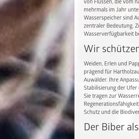
von Flüssen, die vom 
mehrmals im Jahr unter
Wasserspeicher sind A
zentraler Bedeutung. Z
Wasserverfügbarkeit be
Wir schützen
Weiden, Erlen und Papp
prägend für Hartholzaue
Auwälder. Ihre Anpass
Stabilisierung der Ufer
Sie tragen zur Wasserr
Regenerationsfähigkeit
Schutz und die Biodive
Der Biber al