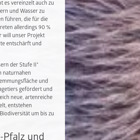
t es vereinzelt auch zu
ern und Wasser zu
n führen, die für die
eten allerdings 90 %
 will unser Projekt
te entschärft und
n der Stufe II*
on naturnahen
hwemmungsfläche und
getiers gefördert und
eich neue, artenreiche
elt, entstehen
Biodiversität um bis zu
-Pfalz und