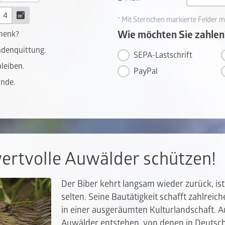
* Mit Sternchen markierte Felder m
Wie möchten Sie zahlen
chenk?
ndenquittung.
SEPA-Lastschrift
leiben.
PayPal
unde.
ertvolle Auwälder schützen!
Der Biber kehrt langsam wieder zurück, is
selten. Seine Bautätigkeit schafft zahlreic
in einer ausgeräumten Kulturlandschaft. A
Auwälder entstehen, von denen in Deutsch