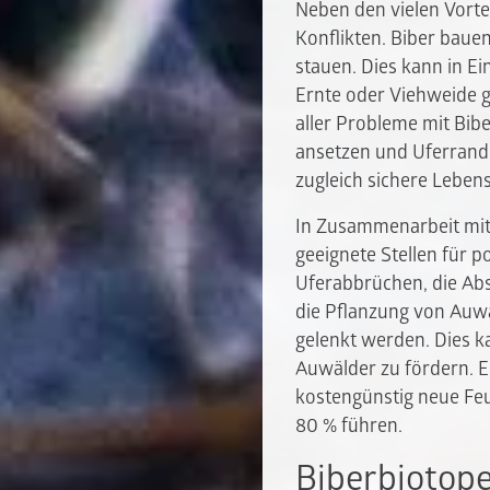
Neben den vielen Vortei
Konflikten. Biber bau
stauen. Dies kann in Ei
Ernte oder Viehweide 
aller Probleme mit Bibe
ansetzen und Uferrands
zugleich sichere Leben
In Zusammenarbeit mit
geeignete Stellen für 
Uferabbrüchen, die A
die Pflanzung von Auwa
gelenkt werden. Dies k
Auwälder zu fördern. Ei
kostengünstig neue Feuc
80 % führen.
Biberbiotope