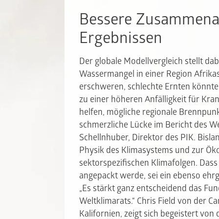
Bessere Zusammenar
Ergebnissen
Der globale Modellvergleich stellt da
Wassermangel in einer Region Afrik
erschweren, schlechte Ernten könnt
zu einer höheren Anfälligkeit für Kran
helfen, mögliche regionale Brennpunkt
schmerzliche Lücke im Bericht des We
Schellnhuber, Direktor des PIK. Bisl
Physik des Klimasystems und zur Öko
sektorspezifischen Klimafolgen. Dass
angepackt werde, sei ein ebenso ehrg
„Es stärkt ganz entscheidend das Fu
Weltklimarats.“ Chris Field von der Ca
Kalifornien, zeigt sich begeistert von