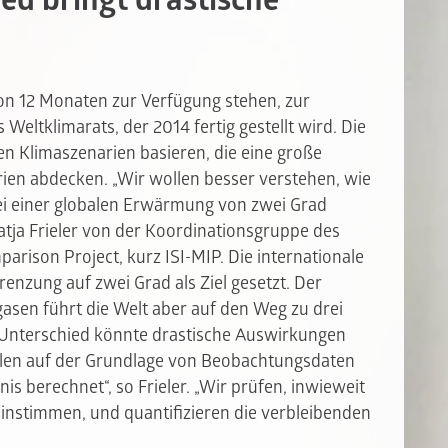
ied bringt drastische
on 12 Monaten zur Verfügung stehen, zur
Weltklimarats, der 2014 fertig gestellt wird. Die
n Klimaszenarien basieren, die eine große
ien abdecken. „Wir wollen besser verstehen, wie
bei einer globalen Erwärmung von zwei Grad
atja Frieler von der Koordinationsgruppe des
arison Project, kurz ISI-MIP. Die internationale
enzung auf zwei Grad als Ziel gesetzt. Der
sen führt die Welt aber auf den Weg zu drei
 Unterschied könnte drastische Auswirkungen
len auf der Grundlage von Beobachtungsdaten
 berechnet“, so Frieler. „Wir prüfen, inwieweit
instimmen, und quantifizieren die verbleibenden