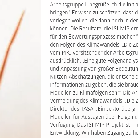
Arbeitsgruppe II begrüße ich die Init
bringen.“ Er wisse zu schätzen, dass 
vorlegen wollen, die dann noch in d
können. Die Resultate, die ISI-MIP er
für den Bewertungsprozess machen.“ D
den Folgen des Klimawandels.
„Die Ze
vom PIK, Vorsitzender der Arbeitsgru
ausdrücklich. „Eine gute Folgenanaly
und Anpassung von großer Bedeutung“
Nutzen-Abschätzungen, die entscheid
Informationen zu geben, die sie brau
Modellen zu Klimafolgen sehr.“ Die Ar
Vermeidung des Klimawandels. „Die Zeit
Direktor des IIASA. „Ein sektorüberg
Modellen für Aussagen über Folgen d
Verfügung. Das ISI-MIP Projekt ist in
Entwicklung. Wir haben Zugang zu ho