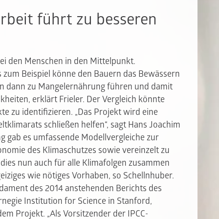
beit führt zu besseren
bei den Menschen in den Mittelpunkt.
as zum Beispiel könne den Bauern das Bewässern
en dann zu Mangelernährung führen und damit
kheiten, erklärt Frieler. Der Vergleich könnte
e zu identifizieren. „Das Projekt wird eine
ltklimarats schließen helfen“, sagt Hans Joachim
ang gab es umfassende Modellvergleiche zur
nomie des Klimaschutzes sowie vereinzelt zu
 dies nun auch für alle Klimafolgen zusammen
eiziges wie nötiges Vorhaben, so Schellnhuber.
ndament des 2014 anstehenden Berichts des
rnegie Institution for Science in Stanford,
 dem Projekt. „Als Vorsitzender der IPCC-