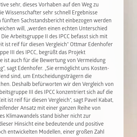
iative sehr, dieses Vorhaben auf den Weg zu
die Wissenschafter sehr schnell Ergebnisse
en fünften Sachstandsbericht einbezogen werden
reichen will, „werden einen echten Unterschied
ie Arbeitsgruppe II des IPCC befasst sich mit
it ist reif für diesen Vergleich“
Ottmar Edenhofer
ppe III des IPCC, begrüßt das Projekt
se ist auch für die Bewertung von Vermeidung
, sagt Edenhofer. „Sie ermöglicht uns Kosten-
end sind, um Entscheidungsträgern die
chen. Deshalb befürworten wir den Vergleich von
beitsgruppe III des IPCC konzentriert sich auf die
 ist reif für diesen Vergleich“, sagt Pavel Kabat,
reifender Ansatz mit einer ganzen Reihe von
es Klimawandels stand bisher nicht zur
 dieser Hinsicht eine bedeutende und positive
ch entwickelten Modellen, einer großen Zahl