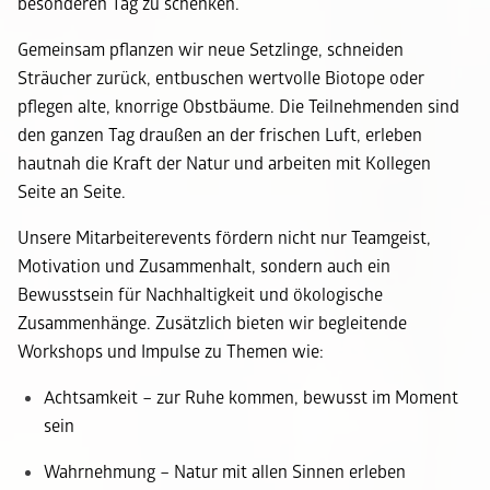
besonderen Tag zu schenken.
Gemeinsam pflanzen wir
neue S
etzlinge, schneiden
Sträucher zurück
,
entbuschen wertvolle Biotope
oder
pflegen
alte, knorrige Obstb
äume. Die Teilnehmenden sind
den ganzen Tag draußen an der frischen Luft, erleben
hautnah die Kraft der Natur und
arbeiten mit Kollegen
Seite an Seite.
Unsere Mitarbeiterevents fördern nicht nur
Teamgeist,
Motivation und Zusammenhalt
, sondern auch ein
Bewusstsein für
Nachhaltigkeit
und ökologische
Zusammenhänge. Zusätzlich bieten wir begleitende
Workshops und Impulse
zu Themen wie:
Achtsamkeit
– zur Ruhe kommen, bewusst im Moment
sein
Wahrnehmung
– Natur mit allen Sinnen erleben