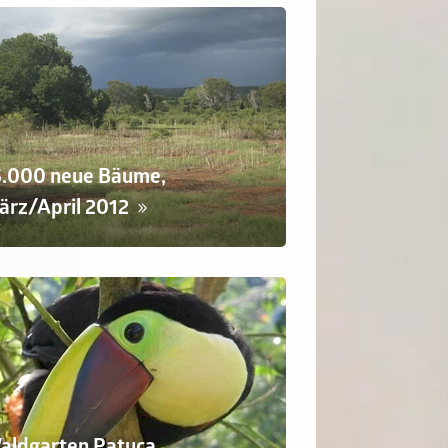
5.000 neue Bäume,
ärz/April 2012
aldgarten Patuca,