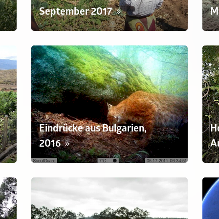
September 2017
M
Eindrücke aus Bulgarien,
H
2016
A