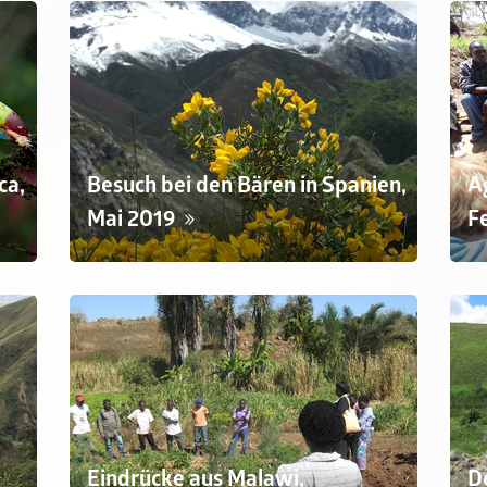
ca,
Besuch bei den Bären in Spanien,
A
Mai 2019
F
Eindrücke aus Malawi,
D