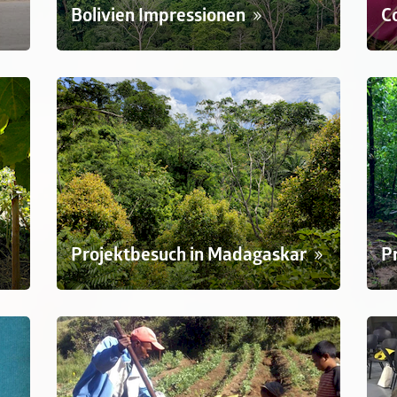
Bolivien Impressionen
C
Projektbesuch in Madagaskar
P