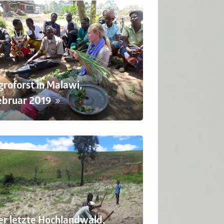
groforst in Malawi,
ebruar 2019
er letzte Hochlandwald,