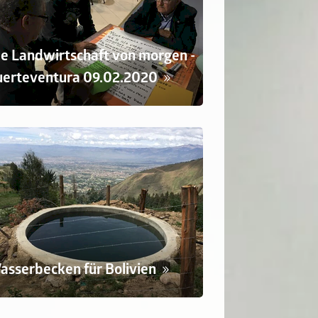
ie Landwirtschaft von morgen -
uerteventura 09.02.2020
asserbecken für Bolivien