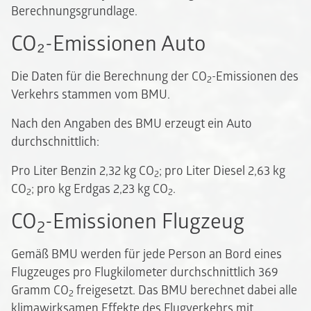
Berechnungsgrundlage.
CO₂-Emissionen Auto
Die Daten für die Berechnung der CO
-Emissionen des
2
Verkehrs stammen vom BMU.
Nach den Angaben des BMU erzeugt ein Auto
durchschnittlich:
Pro Liter Benzin 2,32 kg CO
; pro Liter Diesel 2,63 kg
2
CO
; pro kg Erdgas 2,23 kg CO
.
2
2
CO
-Emissionen Flugzeug
2
Gemäß BMU werden für jede Person an Bord eines
Flugzeuges pro Flugkilometer durchschnittlich 369
Gramm CO
freigesetzt. Das BMU berechnet dabei alle
2
klimawirksamen Effekte des Flugverkehrs mit.