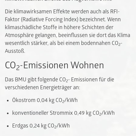
Die klimawirksamen Effekte werden auch als RFI-
Faktor (Radiative Forcing Index) bezeichnet. Wenn
klimaschädliche Stoffe in höhere Schichten der
Atmosphäre gelangen, beeinflussen sie dort das Klima
wesentlich stärker, als bei einem bodennahen CO
-
2
Ausstoß.
CO
-Emissionen Wohnen
2
Das BMU gibt folgende CO
- Emissionen für die
2
verschiedenen Energieträger an:
Ökostrom 0,04 kg CO
/kWh
2
konventioneller Strommix 0,49 kg CO
/kWh
2
Erdgas 0,24 kg CO
/kWh
2