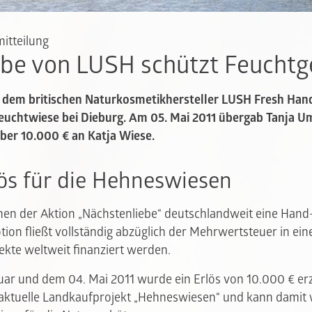
itteilung
ebe von LUSH schützt Feuchtg
t dem britischen Naturkosmetikhersteller LUSH Fresh Ha
uchtwiese bei Dieburg. Am 05. Mai 2011 übergab Tanja 
ber 10.000 € an Katja Wiese.
ös für die Hehneswiesen
en der Aktion „Nächstenliebe“ deutschlandweit eine Hand-
tion fließt vollständig abzüglich der Mehrwertsteuer in ei
kte weltweit finanziert werden.
ar und dem 04. Mai 2011 wurde ein Erlös von 10.000 € erzi
 aktuelle Landkaufprojekt „Hehneswiesen“ und kann damit