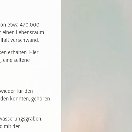
von etwa 470.000
r einen Lebensraum.
lfalt verschwand.
en erhalten. Hier
 eine seltene
 wieder für den
erden konnten, gehören
ntwässerungsgräben.
d mit der