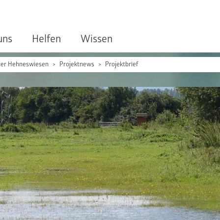
uns
Helfen
Wissen
der Hehneswiesen
Projektnews
Projektbrief