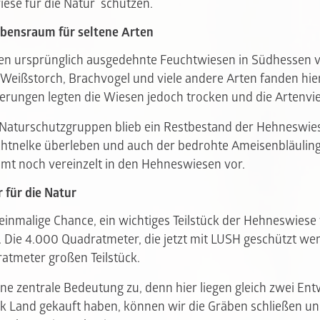
ese für die Natur schützen.
bensraum für seltene Arten
n ursprünglich ausgedehnte Feuchtwiesen in Südhessen 
Weißstorch, Brachvogel und viele andere Arten fanden hie
ungen legten die Wiesen jedoch trocken und die Artenvie
Naturschutzgruppen blieb ein Restbestand der Hehneswies
chtnelke überleben und auch der bedrohte Ameisenbläuling,
mt noch vereinzelt in den Hehneswiesen vor.
für die Natur
inmalige Chance, ein wichtiges Teilstück der Hehneswiese
. Die 4.000 Quadratmeter, die jetzt mit LUSH geschützt w
atmeter großen Teilstück.
ne zentrale Bedeutung zu, denn hier liegen gleich zwei E
ck Land gekauft haben, können wir die Gräben schließen un