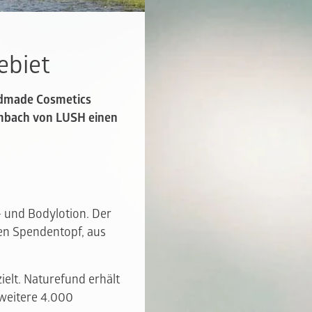
ebiet
ndmade Cosmetics
Umbach von LUSH einen
 und Bodylotion. Der
nen Spendentopf, aus
elt. Naturefund erhält
 weitere 4.000