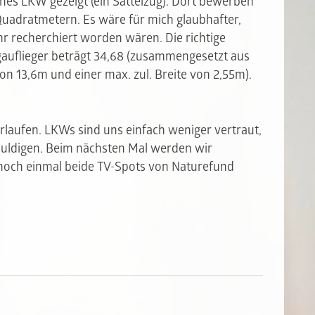
ines LKW gezeigt (ein Sattelzug). Dort bewerben
 Quadratmetern. Es wäre für mich glaubhafter,
r recherchiert worden wären. Die richtige
gauflieger beträgt 34,68 (zusammengesetzt aus
von 13,6m und einer max. zul. Breite von 2,55m).
erlaufen. LKWs sind uns einfach weniger vertraut,
chuldigen. Beim nächsten Mal werden wir
noch einmal beide TV-Spots von Naturefund