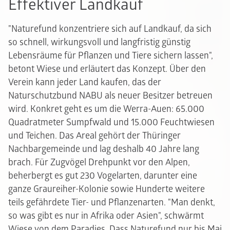
Effektiver Landkauf
"Naturefund konzentriere sich auf Landkauf, da sich
so schnell, wirkungsvoll und langfristig günstig
Lebensräume für Pflanzen und Tiere sichern lassen",
betont Wiese und erläutert das Konzept. Über den
Verein kann jeder Land kaufen, das der
Naturschutzbund NABU als neuer Besitzer betreuen
wird. Konkret geht es um die Werra-Auen: 65.000
Quadratmeter Sumpfwald und 15.000 Feuchtwiesen
und Teichen. Das Areal gehört der Thüringer
Nachbargemeinde und lag deshalb 40 Jahre lang
brach. Für Zugvögel Drehpunkt vor den Alpen,
beherbergt es gut 230 Vogelarten, darunter eine
ganze Graureiher-Kolonie sowie Hunderte weitere
teils gefährdete Tier- und Pflanzenarten. "Man denkt,
so was gibt es nur in Afrika oder Asien", schwärmt
Wiese von dem Paradies. Dass Naturefund nur bis Mai