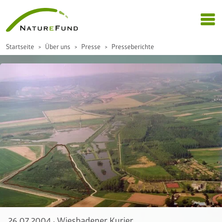
Startseite
Über uns
Presse
Presseberichte
26.07.2004
·
Wiesbadener Kurier