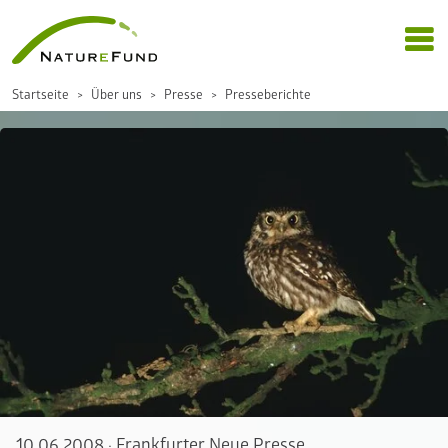
Startseite
Über uns
Presse
Presseberichte
10.06.2008
·
Frankfurter Neue Presse