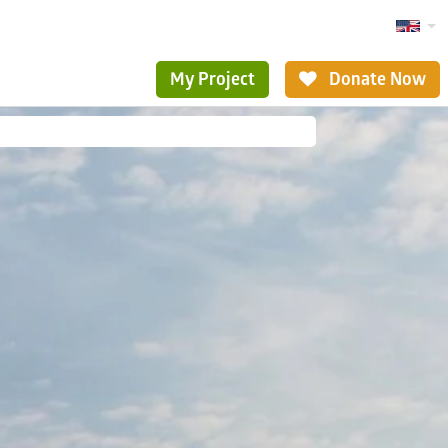
My Project
Donate Now