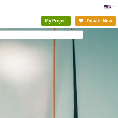
My Project
Donate Now