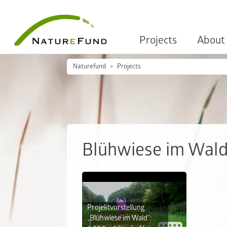
Projects
About
Naturefund
Projects
Blühwiese im Wal
Projektvorstellung
„Blühwiese im Wald":