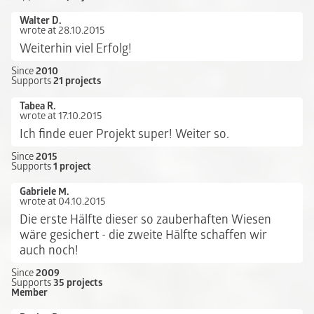
Walter D.
wrote at 28.10.2015
Weiterhin viel Erfolg!
Since
2010
Supports
21 projects
Tabea R.
wrote at 17.10.2015
Ich finde euer Projekt super! Weiter so.
Since
2015
Supports
1 project
Gabriele M.
wrote at 04.10.2015
Die erste Hälfte dieser so zauberhaften Wiesen
wäre gesichert - die zweite Hälfte schaffen wir
auch noch!
Since
2009
Supports
35 projects
Member