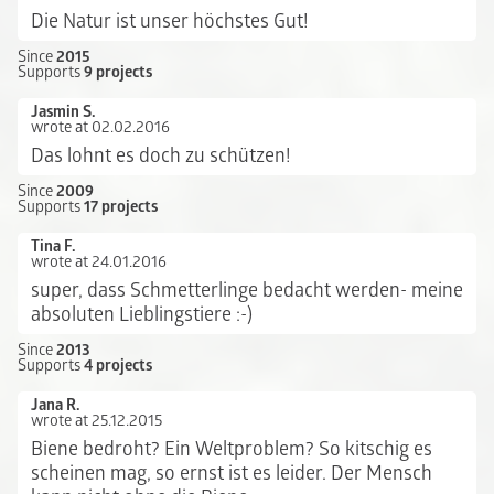
Die Natur ist unser höchstes Gut!
Since
2015
Supports
9 projects
Jasmin S.
wrote at 02.02.2016
Das lohnt es doch zu schützen!
Since
2009
Supports
17 projects
Tina F.
wrote at 24.01.2016
super, dass Schmetterlinge bedacht werden- meine
absoluten Lieblingstiere :-)
Since
2013
Supports
4 projects
Jana R.
wrote at 25.12.2015
Biene bedroht? Ein Weltproblem? So kitschig es
scheinen mag, so ernst ist es leider. Der Mensch