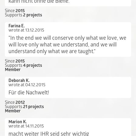
kann nicht ohne die Biene.
Since
2015
Supports
2 projects
Farina E.
wrote at 13.12.2015
"In the end we will conserve only what we love, we
will love only what we understand, and we will
understand only what we are taught."
Since
2015
Supports
4 projects
Member
Deborah K.
wrote at 04.12.2015
Für die Nachwelt!
Since
2012
Supports
21 projects
Member
Marion K.
wrote at 14.11.2015
macht weiter IHR seid sehr wichtig