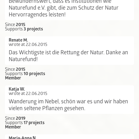
Bewundernswert, dass es Institutionen wie
Naturefund e.V. gibt, die zum Schutz der Natur
Hervorragendes leisten!
Since
2015
Supports
3 projects
Renate M.
wrote at 22.06.2015
Das Wichtigste ist die Rettung der Natur. Danke an
Naturefund!
Since
2015
Supports
10 projects
Member
Katja W.
wrote at 22.06.2015
Wanderung im Nebel, schön war es und wir haben
vielen seltene Pflanzen gesehen.
Since
2019
Supports
17 projects
Member
Maria-Anna N.