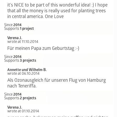
it's NICE to be part of this wonderful idea! :) I hope
that all the money is really used for planting trees
in central america. One Love
Since
2014
Supports
1 project
Verena J.
wrote at 11.10.2014
Für meinen Papa zum Geburtstag :-)
Since
2014
Supports
3 projects
Annette und Wilhelm B.
wrote at 06.10.2014
Als Ozonausgleich für unseren Flug von Hamburg
nach Teneriffa.
Since
2014
Supports
2 projects
Verena J.
wrote at 01.10.2014