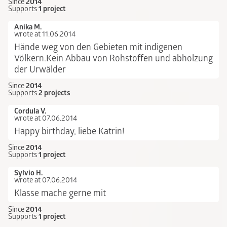
Since
2014
Supports
1 project
Anika M.
wrote at 11.06.2014
Hände weg von den Gebieten mit indigenen
Völkern.Kein Abbau von Rohstoffen und abholzung
der Urwälder
Since
2014
Supports
2 projects
Cordula V.
wrote at 07.06.2014
Happy birthday, liebe Katrin!
Since
2014
Supports
1 project
Sylvio H.
wrote at 07.06.2014
Klasse mache gerne mit
Since
2014
Supports
1 project