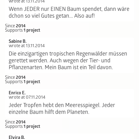
wrote at 13.11.2014
Wenn JEDER nur EINEN Baum spendet, dann wäre
dchon so viel Gutes getan... Also auf!
Since
2014
Supports
1 project
Sabine B.
wrote at 13.11.2014
Die einzigartigen tropischen Regenwälder müssen
gerettet werden. Auch wegen der Tier- und
Pflanzenarten. Mein Baum ist ein Teil davon.
Since
2014
Supports
1 project
Enrico E.
wrote at 07.11.2014
Jeder Tropfen hebt den Meeresspiegel. Jeder
einzelne Baum hilft dem Planeten.
Since
2014
Supports
1 project
Elvira B.