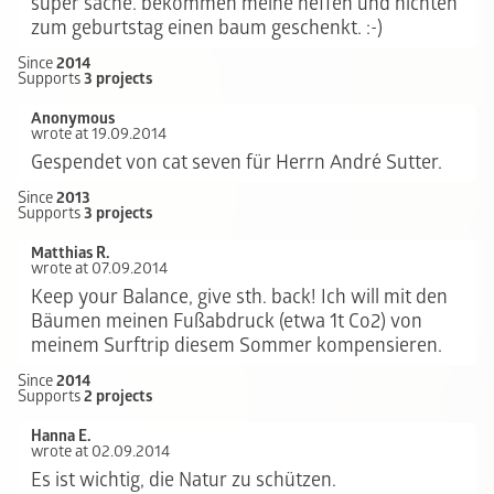
super sache. bekommen meine neffen und nichten
zum geburtstag einen baum geschenkt. :-)
Since
2014
Supports
3 projects
Anonymous
wrote at 19.09.2014
Gespendet von cat seven für Herrn André Sutter.
Since
2013
Supports
3 projects
Matthias R.
wrote at 07.09.2014
Keep your Balance, give sth. back! Ich will mit den
Bäumen meinen Fußabdruck (etwa 1t Co2) von
meinem Surftrip diesem Sommer kompensieren.
Since
2014
Supports
2 projects
Hanna E.
wrote at 02.09.2014
Es ist wichtig, die Natur zu schützen.