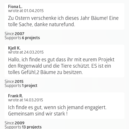
Fiona L.
wrote at 01.04.2015
Zu Ostern verschenke ich dieses Jahr Bäume! Eine
tolle Sache, danke naturefund.
Since
2007
Supports
6 projects
Kjell K.
wrote at 24.03.2015
Hallo, ich finde es gut dass ihr mit eurem Projekt
den Regenwald und die Tiere schützt. ES ist ein
tolles Gefühl,2 Bäume zu besitzen.
Since
2015
Supports
1 project
Frank R.
wrote at 14.03.2015
Ich finde es gut, wenn sich jemand engagiert.
Gemeinsam sind wir stark !
Since
2009
Supports
13 projects