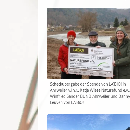
Scheckübergabe der Spende von LA'BIO! in
Ahrweiler v.l.n.r.: Katja Wiese Naturefund e.V.;
Winfried Sander BUND Ahrweiler und Danny
Leuven von LA’BiO!