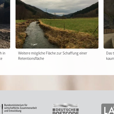
h in
Weitere mögliche Fläche zur Schaffung einer
Das t
te
Retentionsfläche
kaum