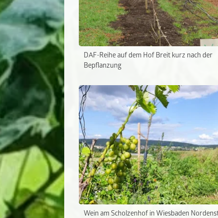
DAF-Reihe auf dem Hof Breit kurz nach der
Bepflanzung
Wein am Scholzenhof in Wiesbaden Nordens