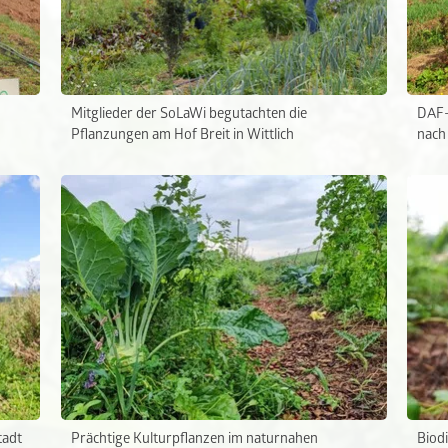
Mitglieder der SoLaWi begutachten die
DAF-
Pflanzungen am Hof Breit in Wittlich
nach
tadt
Prächtige Kulturpflanzen im naturnahen
Biodi