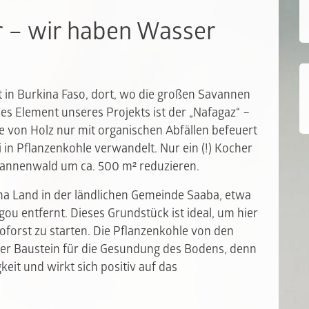
r – wir haben Wasser
t in Burkina Faso, dort, wo die großen Savannen
les Element unseres Projekts ist der „Nafagaz“ –
le von Holz nur mit organischen Abfällen befeuert
 in Pflanzenkohle verwandelt. Nur ein (!) Kocher
vannenwald um ca. 500 m² reduzieren.
5 ha Land in der ländlichen Gemeinde Saaba, etwa
u entfernt. Dieses Grundstück ist ideal, um hier
oforst zu starten. Die Pflanzenkohle von den
ger Baustein für die Gesundung des Bodens, denn
keit und wirkt sich positiv auf das