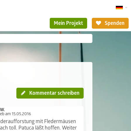
Mein Projekt
Spenden
Kommentar schreiben
 W.
ieb am 15.05.2016
deraufforstung mit Fledermäusen
fach toll. Patuca läßt hoffen. Weiter