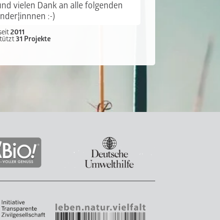
und vielen Dank an alle folgenden
nder¦innnen :-)
seit
2011
tützt
31 Projekte