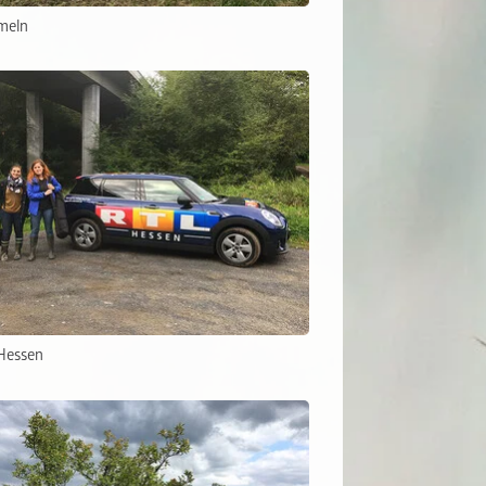
meln
Hessen