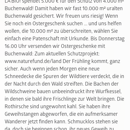
LA'BIO! spendet 5.000 € für den Schutz von 4.000 m²
Buchenwald! Damit haben wir fast 10.000 m² uralten
Buchenwald gesichert. Wir freuen uns riesig! Wenn
Sie noch ein Ostergeschenk suchen ... und uns helfen
wollen, die 10.000 m² zu überschreiten, wählen Sie
einfach eine Patenschaft mit Urkunde. Bis Donnerstag
16.00 Uhr versenden wir Ostergeschenke mit
Buchenwald: Zum aktuellen Schutzprojekt:
www.naturefund.de/land Der Frühling kommt, ganz
sicher. Auch wenn jeden Morgen eine neue
Schneedecke die Spuren der Wildtiere verdeckt, die in
der Nacht durch den Wald streiften. Die Bachen der
Wildschweine bauen unbeeindruckt ihre Wurfkessel,
in denen sie bald ihre Frischlinge zur Welt bringen. Die
Rothirsche sind ungewohnt kahl. Sie haben ihre
Geweihstangen abgeworfen, die ein aufmerksamer
Wanderer jetzt finden kann. Schmucklos stehen sie
da, doch sie beginnen schon, ihr neues Geweih zu