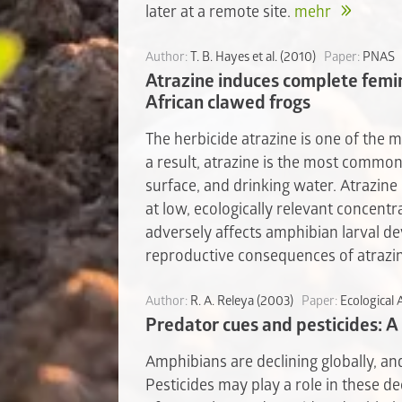
later at a remote site.
mehr
Author:
T. B. Hayes et al. (2010)
Paper:
PNAS
Atrazine induces complete femin
African clawed frogs
The herbicide atrazine is one of the 
a result, atrazine is the most commo
surface, and drinking water. Atrazine 
at low, ecologically relevant concent
adversely affects amphibian larval 
reproductive consequences of atrazi
Author:
R. A. Releya (2003)
Paper:
Ecological 
Predator cues and pesticides: A
Amphibians are declining globally, and
Pesticides may play a role in these de