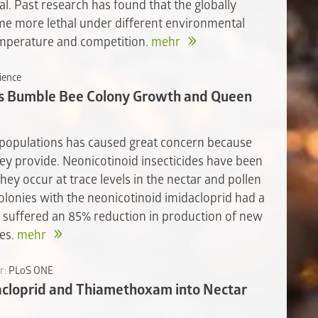
l. Past research has found that the globally
e more lethal under different environmental
temperature and competition.
mehr
ience
es Bumble Bee Colony Growth and Queen
 populations has caused great concern because
ey provide. Neonicotinoid insecticides have been
hey occur at trace levels in the nectar and pollen
 colonies with the neonicotinoid imidacloprid had a
d suffered an 85% reduction in production of new
es.
mehr
r:
PLoS ONE
acloprid and Thiamethoxam into Nectar