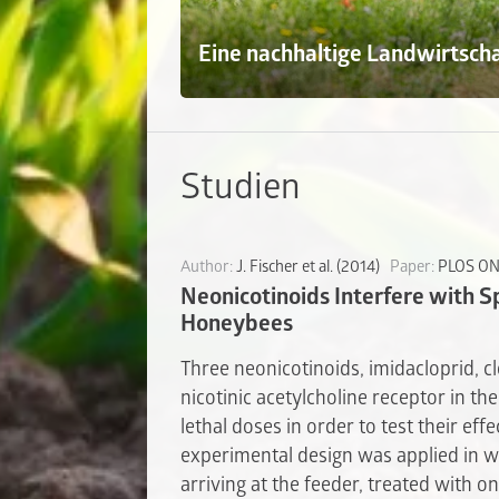
Eine nachhaltige Landwirtsch
Studien
Author:
J. Fischer et al. (2014)
Paper:
PLOS O
Neonicotinoids Interfere with S
Honeybees
Three neonicotinoids, imidacloprid, cl
nicotinic acetylcholine receptor in the
lethal doses in order to test their ef
experimental design was applied in 
arriving at the feeder, treated with o