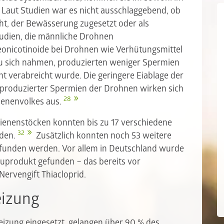
. Laut Studien war es nicht ausschlaggebend, ob
ht, der Bewässerung zugesetzt oder als
udien, die männliche Drohnen
Neonicotinoide bei Drohnen wie Verhütungsmittel
zu sich nahmen, produzierten weniger Spermien
ht verabreicht wurde. Die geringere Eiablage der
 produzierter Spermien der Drohnen wirken sich
28
Bienenvolkes aus.
Bienenstöcken konnten bis zu 17 verschiedene
32
rden.
Zusätzlich konnten noch 53 weitere
efunden werden. Vor allem in Deutschland wurde
auprodukt gefunden – das bereits vor
ervengift Thiacloprid.
eizung
izung eingesetzt, gelangen über 90 % des