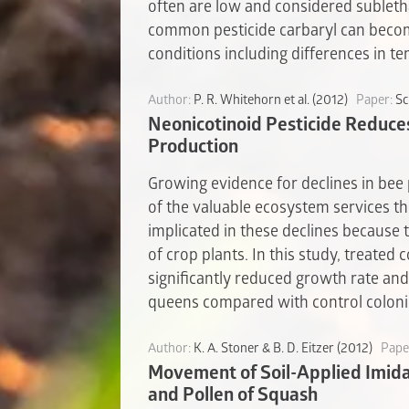
often are low and considered subletha
common pesticide carbaryl can becom
conditions including differences in 
Author:
P. R. Whitehorn et al. (2012)
Paper:
Sc
Neonicotinoid Pesticide Reduc
Production
Growing evidence for declines in bee
of the valuable ecosystem services th
implicated in these declines because t
of crop plants. In this study, treated
significantly reduced growth rate an
queens compared with control coloni
Author:
K. A. Stoner & B. D. Eitzer (2012)
Pape
Movement of Soil-Applied Imid
and Pollen of Squash