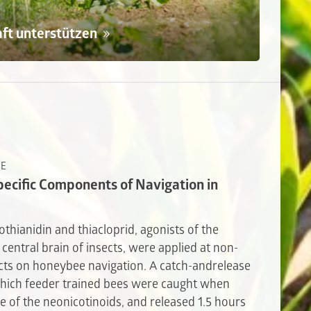
aft unterstützen
NE
pecific Components of Navigation in
othianidin and thiacloprid, agonists of the
 central brain of insects, were applied at non-
fects on honeybee navigation. A catch-andrelease
which feeder trained bees were caught when
ne of the neonicotinoids, and released 1.5 hours