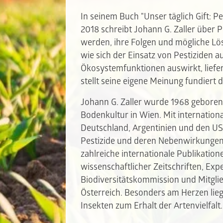
In seinem Buch "Unser täglich Gift: P
2018 schreibt Johann G. Zaller über 
werden, ihre Folgen und mögliche Lös
wie sich der Einsatz von Pestiziden 
Ökosystemfunktionen auswirkt, liefer
stellt seine eigene Meinung fundiert 
Johann G. Zaller wurde 1968 geboren 
Bodenkultur in Wien. Mit internation
Deutschland, Argentinien und den USA
Pestizide und deren Nebenwirkungen 
zahlreiche internationale Publikatio
wissenschaftlicher Zeitschriften, Exp
Biodiversitätskommission und Mitgli
Österreich. Besonders am Herzen li
Insekten zum Erhalt der Artenvielfalt.