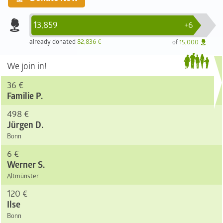
13,859
+6
already donated
82,836 €
of
15,000
We join in!
36 €
Familie P.
498 €
Jürgen D.
Bonn
6 €
Werner S.
Altmünster
120 €
Ilse
Bonn