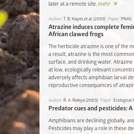
later at a remote site.
mehr
Author:
T. B. Hayes et al. (2010)
Paper:
PNAS
Atrazine induces complete femin
African clawed frogs
The herbicide atrazine is one of the 
a result, atrazine is the most commo
surface, and drinking water. Atrazine 
at low, ecologically relevant concent
adversely affects amphibian larval 
reproductive consequences of atrazi
Author:
R. A. Releya (2003)
Paper:
Ecological 
Predator cues and pesticides: A
Amphibians are declining globally, and
Pesticides may play a role in these de