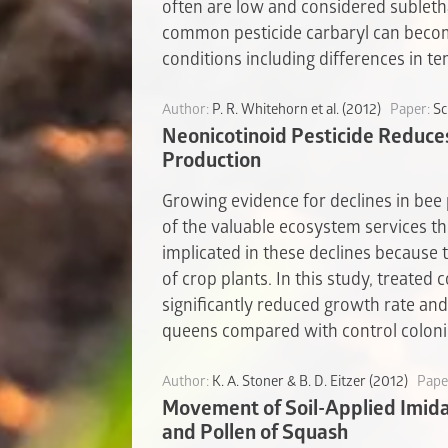
often are low and considered subletha
common pesticide carbaryl can becom
conditions including differences in 
Author:
P. R. Whitehorn et al. (2012)
Paper:
Sc
Neonicotinoid Pesticide Reduc
Production
Growing evidence for declines in bee
of the valuable ecosystem services th
implicated in these declines because t
of crop plants. In this study, treated
significantly reduced growth rate an
queens compared with control coloni
Author:
K. A. Stoner & B. D. Eitzer (2012)
Pape
Movement of Soil-Applied Imid
and Pollen of Squash