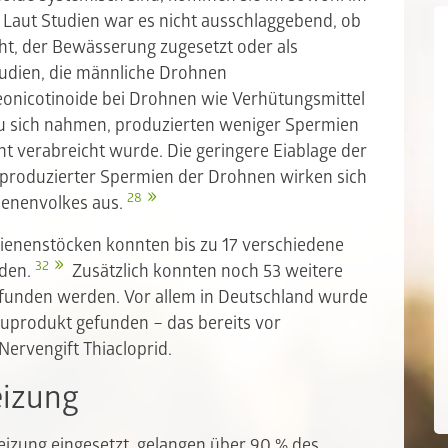
. Laut Studien war es nicht ausschlaggebend, ob
ht, der Bewässerung zugesetzt oder als
udien, die männliche Drohnen
Neonicotinoide bei Drohnen wie Verhütungsmittel
zu sich nahmen, produzierten weniger Spermien
ht verabreicht wurde. Die geringere Eiablage der
 produzierter Spermien der Drohnen wirken sich
28
Bienenvolkes aus.
Bienenstöcken konnten bis zu 17 verschiedene
32
rden.
Zusätzlich konnten noch 53 weitere
efunden werden. Vor allem in Deutschland wurde
auprodukt gefunden – das bereits vor
ervengift Thiacloprid.
eizung
izung eingesetzt, gelangen über 90 % des