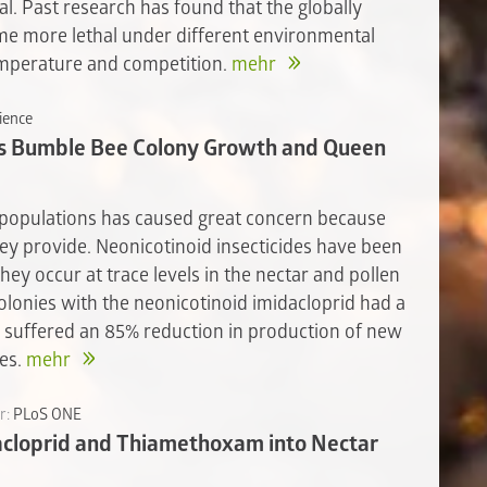
l. Past research has found that the globally
e more lethal under different environmental
temperature and competition.
mehr
ience
es Bumble Bee Colony Growth and Queen
 populations has caused great concern because
ey provide. Neonicotinoid insecticides have been
hey occur at trace levels in the nectar and pollen
 colonies with the neonicotinoid imidacloprid had a
d suffered an 85% reduction in production of new
es.
mehr
r:
PLoS ONE
acloprid and Thiamethoxam into Nectar