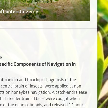
aft unterstützen
NE
pecific Components of Navigation in
othianidin and thiacloprid, agonists of the
 central brain of insects, were applied at non-
fects on honeybee navigation. A catch-andrelease
which feeder trained bees were caught when
ne of the neonicotinoids, and released 1.5 hours