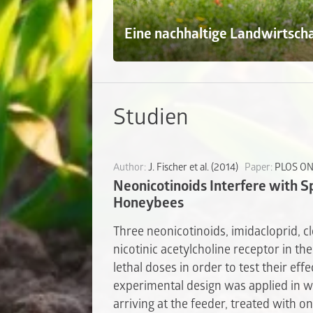
Eine nachhaltige Landwirtsch
Studien
Author:
J. Fischer et al. (2014)
Paper:
PLOS O
Neonicotinoids Interfere with S
Honeybees
Three neonicotinoids, imidacloprid, cl
nicotinic acetylcholine receptor in the
lethal doses in order to test their ef
experimental design was applied in 
arriving at the feeder, treated with o