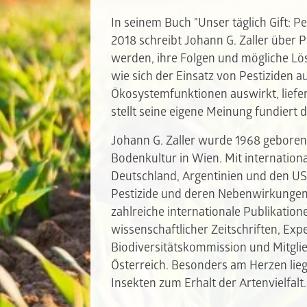
In seinem Buch "Unser täglich Gift: P
2018 schreibt Johann G. Zaller über 
werden, ihre Folgen und mögliche Lös
wie sich der Einsatz von Pestiziden 
Ökosystemfunktionen auswirkt, liefer
stellt seine eigene Meinung fundiert 
Johann G. Zaller wurde 1968 geboren 
Bodenkultur in Wien. Mit internation
Deutschland, Argentinien und den USA
Pestizide und deren Nebenwirkungen 
zahlreiche internationale Publikatio
wissenschaftlicher Zeitschriften, Exp
Biodiversitätskommission und Mitgli
Österreich. Besonders am Herzen li
Insekten zum Erhalt der Artenvielfalt.