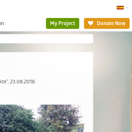
ón
My Project
Donate Now
kte", 23.08.2018.