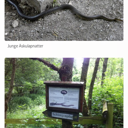
Junge Äskulapnatter