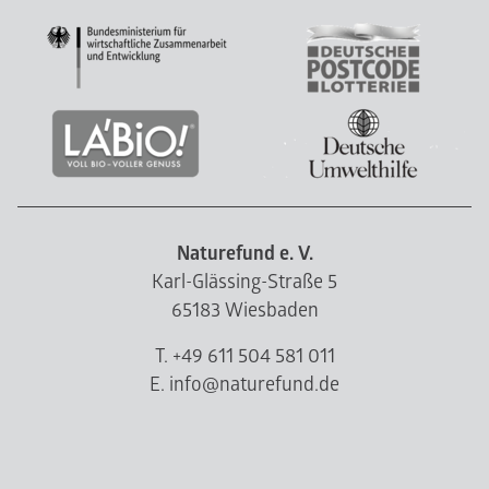
Naturefund e. V.
Karl-Glässing-Straße 5
65183 Wiesbaden
T. +49 611 504 581 011
E. info@naturefund.de