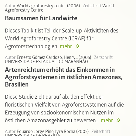
Autor
World agroforestry center (2006)
Zeitschrift
World
Agroforestry Centre
Baumsamen für Landwirte
Dieses Toolkit ist Teil der Scale-up-Aktivitäten des
World Agroforestry Centre (ICRAF) für
Agroforsttechnologien.
mehr
Autor
Ernesto Gómez Cardozo, Henry… (2005)
Zeitschrift
UNIVERSIDADE ESTADUAL DO MARANHÃO
Artenreichtum erhöht das Einkommen in
Agroforstsystemen im östlichen Amazonas,
Brasilien
Diese Studie zielt darauf ab, den Effekt der
floristischen Vielfalt von Agroforstsystemen auf die
Erzeugung von sozioökonomischem Nutzen im
östlichen Amazonasgebiet zu bewerten...
mehr
Autor
Eduardo Jorge Pino Lyra Rocha (2005)
Zeitschrift
UNIVERSIDADE DE BRASÍLIA