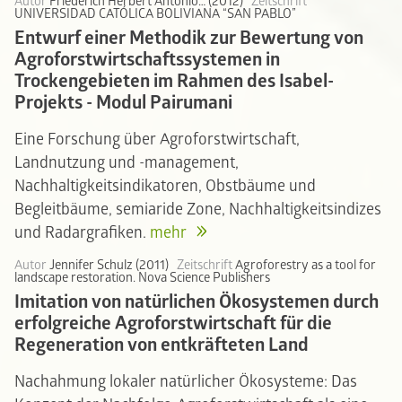
Autor
Friederich Herbert Antonio… (2012)
Zeitschrift
UNIVERSIDAD CATÓLICA BOLIVIANA “SAN PABLO”
Entwurf einer Methodik zur Bewertung von
Agroforstwirtschaftssystemen in
Trockengebieten im Rahmen des Isabel-
Projekts - Modul Pairumani
Eine Forschung über Agroforstwirtschaft,
Landnutzung und -management,
Nachhaltigkeitsindikatoren, Obstbäume und
Begleitbäume, semiaride Zone, Nachhaltigkeitsindizes
und Radargrafiken.
mehr
Autor
Jennifer Schulz (2011)
Zeitschrift
Agroforestry as a tool for
landscape restoration. Nova Science Publishers
Imitation von natürlichen Ökosystemen durch
erfolgreiche Agroforstwirtschaft für die
Regeneration von entkräfteten Land
Nachahmung lokaler natürlicher Ökosysteme: Das