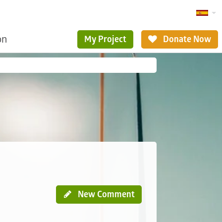
ón
My Project
Donate Now
New Comment