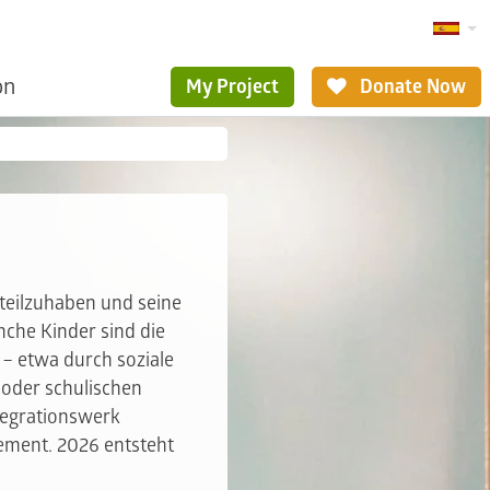
ón
My Project
Donate Now
teilzuhaben und seine
nche Kinder sind die
– etwa durch soziale
 oder schulischen
ntegrationswerk
ement. 2026 entsteht