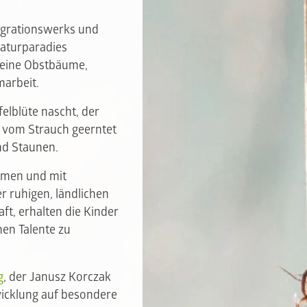
egrationswerks und
Naturparadies
leine Obstbäume,
marbeit.
elblüte nascht, der
t vom Strauch geerntet
d Staunen.
hmen und mit
er ruhigen, ländlichen
ft, erhalten die Kinder
en Talente zu
g
, der Janusz Korczak
wicklung auf besondere