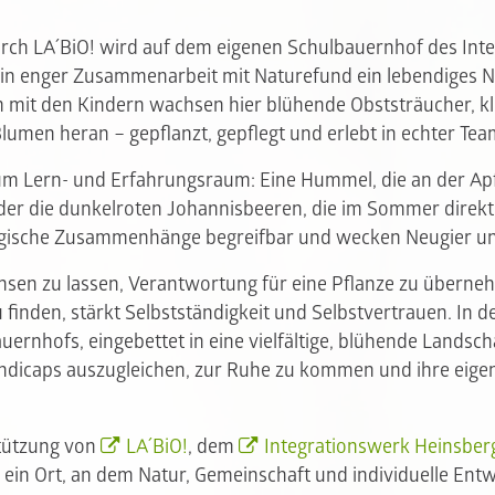
rch LA´BiO! wird auf dem eigenen Schulbauernhof des Int
 in enger Zusammenarbeit mit Naturefund ein lebendiges 
 mit den Kindern wachsen hier blühende Obststräucher, k
lumen heran – gepflanzt, gepflegt und erlebt in echter Tea
um Lern- und Erfahrungsraum: Eine Hummel, die an der Apf
oder die dunkelroten Johannisbeeren, die im Sommer direk
gische Zusammenhänge begreifbar und wecken Neugier un
en zu lassen, Verantwortung für eine Pflanze zu überne
 finden, stärkt Selbstständigkeit und Selbstvertrauen. In d
rnhofs, eingebettet in eine vielfältige, blühende Landscha
ndicaps auszugleichen, zur Ruhe zu kommen und ihre eigen
stützung von
LA´BiO!
, dem
Integrationswerk Heinsber
ein Ort, an dem Natur, Gemeinschaft und individuelle Ent