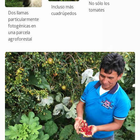
No sólo los
Incluso más
tomates
Dos llamas
cuadrúpedos
particularmente
fotogénicas en
una parcela
agroforestal