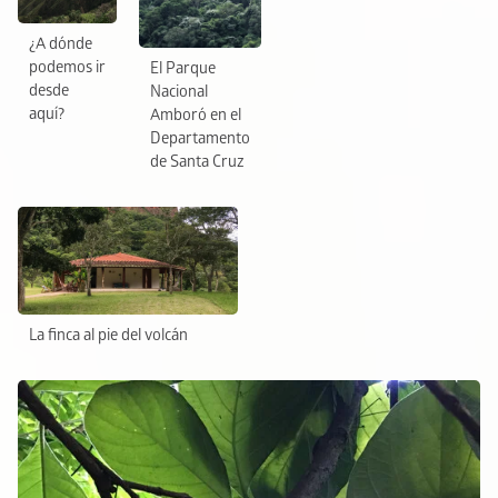
¿A dónde
podemos ir
El Parque
desde
Nacional
aquí?
Amboró en el
Departamento
de Santa Cruz
La finca al pie del volcán