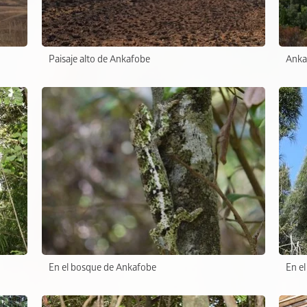
Paisaje alto de Ankafobe
Ankaf
En el bosque de Ankafobe
En e