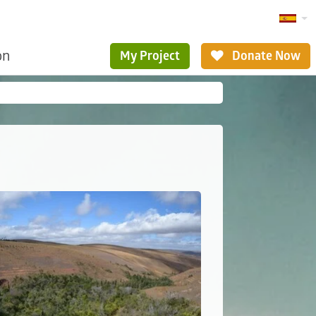
ón
My Project
Donate Now