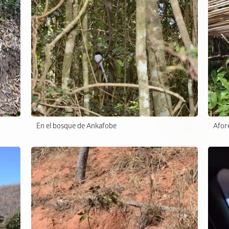
En el bosque de Ankafobe
Afor