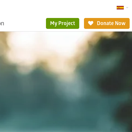
ón
My Project
Donate Now