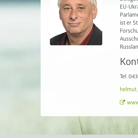
EU-Ukra
Parlam
ist er S
Forschu
Ausschu
Russlan
Kont
Tel: 04
helmut
www.