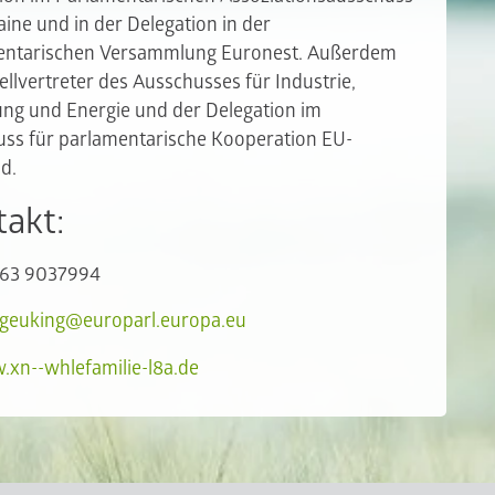
ine und in der Delegation in der
entarischen Versammlung Euronest. Außerdem
tellvertreter des Ausschusses für Industrie,
ng und Energie und der Delegation im
ss für parlamentarische Kooperation EU-
d.
akt:
363 9037994
.geuking@europarl.europa.eu
xn--whlefamilie-l8a.de