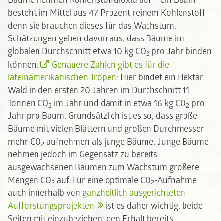
Bäume nehmen Kohlenstoffdioxid auf – ein Baum
besteht im Mittel aus 47 Prozent reinem Kohlenstoff –
denn sie brauchen dieses für das Wachstum.
Schätzungen gehen davon aus, dass Bäume im
globalen Durchschnitt etwa 10 kg CO
pro Jahr binden
2
können.
Genauere Zahlen gibt es für die
lateinamerikanischen Tropen:
Hier bindet ein Hektar
Wald in den ersten 20 Jahren im Durchschnitt 11
Tonnen CO
im Jahr und damit in etwa 16 kg CO
pro
2
2
Jahr pro Baum. Grundsätzlich ist es so, dass große
Bäume mit vielen Blättern und großen Durchmesser
mehr CO
aufnehmen als junge Bäume. Junge Bäume
2
nehmen jedoch im Gegensatz zu bereits
ausgewachsenen Bäumen zum Wachstum größere
Mengen CO
auf. Für eine optimale CO
-Aufnahme
2
2
auch innerhalb von
ganzheitlich ausgerichteten
Aufforstungsprojekten
ist es daher wichtig, beide
Seiten mit einzubeziehen: den Erhalt bereits