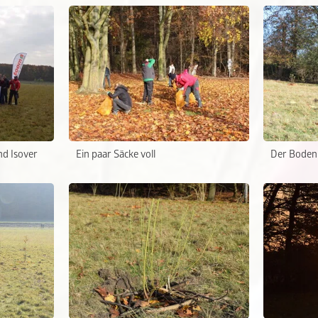
d Isover
Ein paar Säcke voll
Der Boden