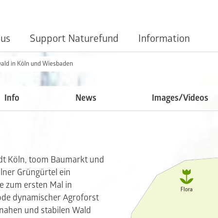
 us
Support Naturefund
Information
ald in Köln und Wiesbaden
Info
News
Images/Videos
dt Köln, toom Baumarkt und

ner Grüngürtel ein
e zum ersten Mal in
Flora
ode dynamischer Agroforst
rnahen und stabilen Wald