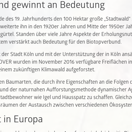
nd gewinnt an Bedeutung
nde des 19. Jahrhunderts den 100 Hektar große „Stadtwald“
weiterte ihn in den 1920er Jahren und Mitte der 1950er J
gürtel. Standen über viele Jahre Aspekte der Erholungsnu
stem verstärkt auch Bedeutung für den Biotopverbund.
 der Stadt Köln und mit der Unterstützung der in Köln an
VER wurden im November 2016 verfügbare Freiflächen in
inem zukünftigen Klimawald aufgeforstet.
llen Baumarten, die durch ihre Eigenschaften an die Folgen
, und der naturnahen Aufforstungsmethode dynamischer A
tadtbewohner wie Igel und Hausspatz zu schaffen. Gleichze
räumen der Austausch zwischen verschiedenen Ökosystem
t in Europa