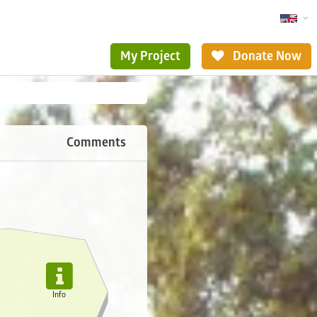
My Project
Donate Now
Comments

Info