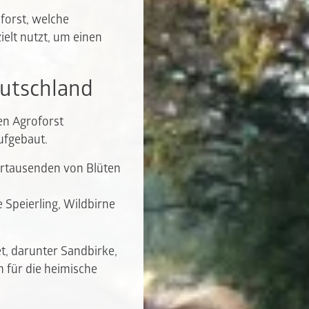
forst, welche
elt nutzt, um einen
eutschland
en Agroforst
ufgebaut.
bertausenden von Blüten
 Speierling, Wildbirne
, darunter Sandbirke,
m für die heimische