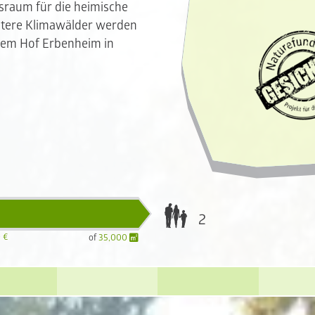
sraum für die heimische
Weitere Klimawälder werden
dem Hof Erbenheim in
2
 €
of
35,000