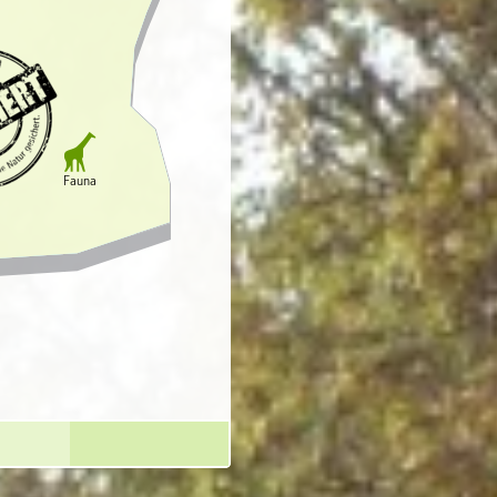

Fauna