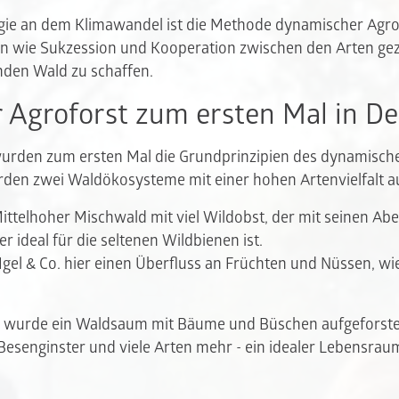
gie an dem Klimawandel ist die Methode dynamischer Agro
 wie Sukzession und Kooperation zwischen den Arten gezi
nden Wald zu schaffen.
 Agroforst zum ersten Mal in D
wurden zum ersten Mal die Grundprinzipien des dynamisch
den zwei Waldökosysteme mit einer hohen Artenvielfalt a
 Mittelhoher Mischwald mit viel Wildobst, der mit seinen A
 ideal für die seltenen Wildbienen ist.
gel & Co. hier einen Überfluss an Früchten und Nüssen, wie
e wurde ein Waldsaum mit Bäume und Büschen aufgeforstet
 Besenginster und viele Arten mehr - ein idealer Lebensrau