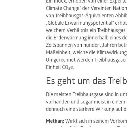
Ein Index, erhoben von einer Exper
Climate Change“ der Vereinten Nation
von Treibhausgas-Äquivalenten Abhil
„Globale Erwärmungspotential“ erhobe
welchem Verhältnis ein Treibhausgas 
die Erderwärmung innerhalb eines def
Zeitspannen von hundert Jahren betra
Maßeinheit, welche die Klimawirkung 
Umgerechnet werden Treibhausgasem
Einheit CO
e.
2
Es geht um das Trei
Die meisten Treibhausgase sind in u
vorhanden und sogar meist in einem 
dennoch eine stärkere Wirkung auf di
Methan:
Wirkt sich in seinem Vorkom