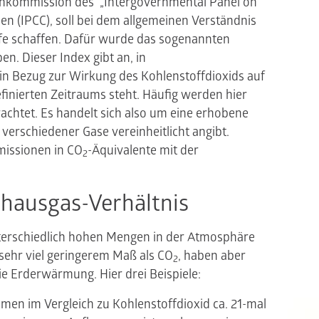
tenkommission des „Intergovernmental Panel on
en (IPCC), soll bei dem allgemeinen Verständnis
fe schaffen. Dafür wurde das sogenannten
n. Dieser Index gibt an, in
in Bezug zur Wirkung des Kohlenstoffdioxids auf
inierten Zeitraums steht. Häufig werden hier
chtet. Es handelt sich also um eine erhobene
verschiedener Gase vereinheitlicht angibt.
issionen in CO
-Äquivalente mit der
2
bhausgas-Verhältnis
nterschiedlich hohen Mengen in der Atmosphäre
sehr viel geringerem Maß als CO
, haben aber
2
e Erderwärmung. Hier drei Beispiele:
men im Vergleich zu Kohlenstoffdioxid ca. 21-mal