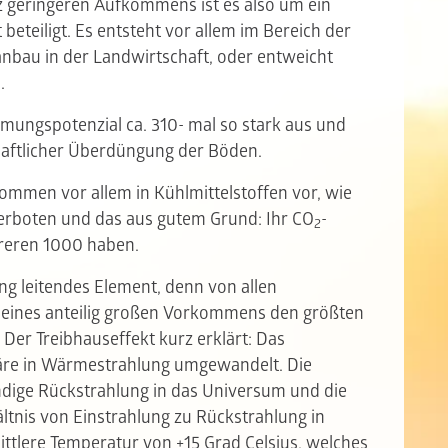
z geringeren Aufkommens ist es also um ein
beteiligt. Es entsteht vor allem im Bereich der
nbau in der Landwirtschaft, oder entweicht
n.
rmungspotenzial ca. 310- mal so stark aus
und
haftlicher Überdüngung der Böden.
mmen vor allem in Kühlmittelstoffen vor, wie
 verboten und das aus gutem Grund: Ihr CO
-
2
reren 1000 haben.
ung leitendes Element, denn von allen
seines anteilig großen Vorkommens den größten
Der Treibhauseffekt kurz erklärt: Das
äre in Wärmestrahlung umgewandelt. Die
dige Rückstrahlung in das Universum und die
ältnis von Einstrahlung zu Rückstrahlung in
ittlere Temperatur von +15 Grad Celsius, welches