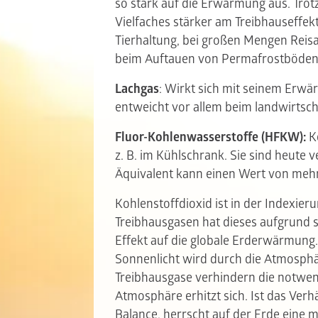
so stark auf die Erwärmung aus. Trot
Vielfaches stärker am Treibhauseffekt 
Tierhaltung, bei großen Mengen Reisa
beim Auftauen von Permafrostböde
Lachgas
: Wirkt sich mit seinem Erwä
entweicht vor allem beim landwirtsc
Fluor-Kohlenwasserstoffe (HFKW):
Ko
z. B. im Kühlschrank. Sie sind heute
Äquivalent kann einen Wert von meh
Kohlenstoffdioxid ist in der Indexier
Treibhausgasen hat dieses aufgrund 
Effekt auf die globale Erderwärmung. 
Sonnenlicht wird durch die Atmosph
Treibhausgase verhindern die notwen
Atmosphäre erhitzt sich. Ist das Verh
Balance, herrscht auf der Erde eine m