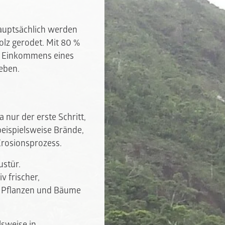
auptsächlich werden
olz gerodet. Mit 80 %
es Einkommens eines
eben.
 nur der erste Schritt,
beispielsweise Brände,
Erosionsprozess.
ustür.
v frischer,
ie Pflanzen und Bäume
lsweise in