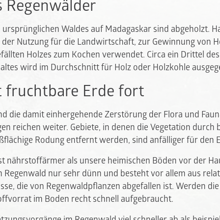
s Regenwälder
s ursprünglichen Waldes auf Madagaskar sind abgeholzt. H
 der Nutzung für die Landwirtschaft, zur Gewinnung von H
gefällten Holzes zum Kochen verwendet. Circa ein Drittel d
ltes wird im Durchschnitt für Holz oder Holzkohle ausgeg
t fruchtbare Erde fort
nd die damit einhergehende Zerstörung der Flora und Fauna
en reichen weiter. Gebiete, in denen die Vegetation durch 
flächige Rodung entfernt werden, sind anfälliger für den 
t nährstoffärmer als unsere heimischen Böden vor der Ha
m Regenwald nur sehr dünn und besteht vor allem aus relati
sse, die von Regenwaldpflanzen abgefallen ist. Werden d
offvorrat im Boden recht schnell aufgebraucht.
tzungsvorgänge im Regenwald viel schneller ab als beispie