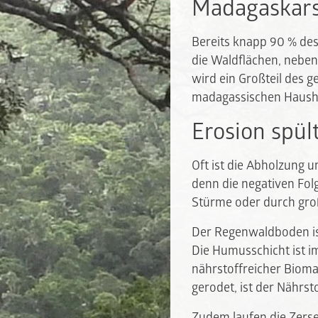
Madagaskar
Bereits knapp 90 % de
die Waldflächen, neben
wird ein Großteil des 
madagassischen Hausha
Erosion spül
Oft ist die Abholzung u
denn die negativen Folg
Stürme oder durch groß
Der Regenwaldboden is
Die Humusschicht ist i
nährstoffreicher Bioma
gerodet, ist der Nährst
Zudem laufen die Zerse