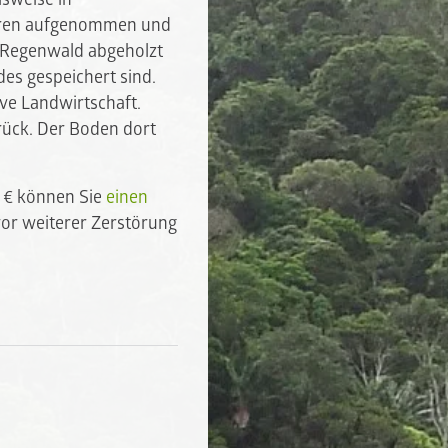
ieren aufgenommen und
r Regenwald abgeholzt
des gespeichert sind.
ive Landwirtschaft.
urück. Der Boden dort
6 € können Sie
einen
vor weiterer Zerstörung