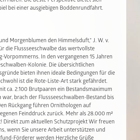
iel bei einer ausgiebigen Boddenrundfahrt.
, und Morgenblumen den Himmelsduft,“ J. W. v.
für die Flussseeschwalbe das wertvollste
rg-Vorpommerns. In den vergangenen 15 Jahren
eeschwalben-Kolonie. Die übersichtlichen
gründe bieten ihnen ideale Bedingungen für die
chwohl ist die Rote-Liste-Art stark gefährdet.
mit ca. 2.100 Brutpaaren ein Bestandsmaximum
n war, brach der Flussseeschwalben-Bestand bis
Den Rückgang führen Ornithologen auf
egenen Feinddruck zurück. Mehr als 28.000 m²
t!
Direkt zum aktuellen Schutzprojekt Wir freuen
uns, wenn Sie unsere Arbeit unterstützen und
fund-Förderer werden Herzliche Grüße