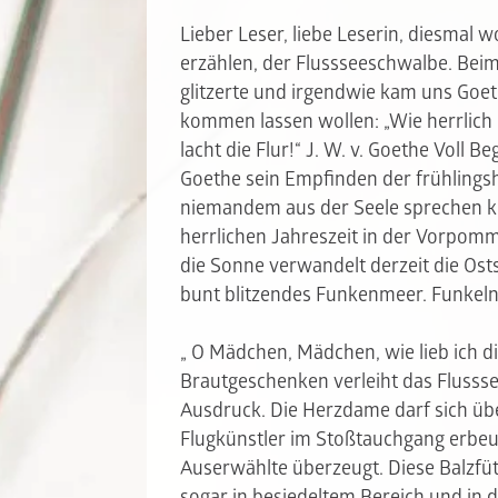
Lieber Leser, liebe Leserin, diesmal 
erzählen, der Flussseeschwalbe. Beim
glitzerte und irgendwie kam uns Goet
kommen lassen wollen: „Wie herrlich 
lacht die Flur!“ J. W. v. Goethe Voll
Goethe sein Empfinden der frühlingsh
niemandem aus der Seele sprechen kö
herrlichen Jahreszeit in der Vorpom
die Sonne verwandelt derzeit die Osts
bunt blitzendes Funkenmeer.
Funkel
„ O Mädchen, Mädchen, wie lieb ich di
Brautgeschenken verleiht das Fluss
Ausdruck. Die Herzdame darf sich über
Flugkünstler im Stoßtauchgang erbeut
Auserwählte überzeugt. Diese Balzfüt
sogar in besiedeltem Bereich und in d