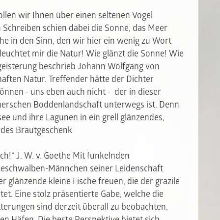
wollen wir Ihnen über einen seltenen Vogel
 Schreiben schien dabei die Sonne, das Meer
he in den Sinn, den wir hier ein wenig zu Wort
leuchtet mir die Natur! Wie glänzt die Sonne! Wie
 Begeisterung beschrieb Johann Wolfgang von
aften Natur. Treffender hätte der Dichter
nnen - uns eben auch nicht - der in dieser
merschen Boddenlandschaft unterwegs ist. Denn
ee und ihre Lagunen in ein grell glänzendes,
ndes Brautgeschenk
ch!“ J. W. v. Goethe Mit funkelnden
seeschwalben-Männchen seiner Leidenschaft
 glänzende kleine Fische freuen, die der grazile
et. Eine stolz präsentierte Gabe, welche die
terungen sind derzeit überall zu beobachten,
en Häfen. Die beste Perspektive bietet sich