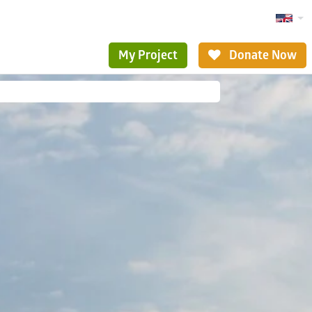
My Project
Donate Now