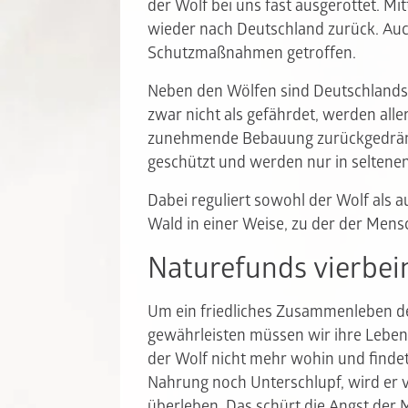
der Wolf bei uns fast ausgerottet. Mi
wieder nach Deutschland zurück. Au
Schutzmaßnahmen getroffen.
Neben den Wölfen sind Deutschlands 
zwar nicht als gefährdet, werden alle
zunehmende Bebauung zurückgedrängt.
geschützt und werden nur in seltenen 
Dabei reguliert sowohl der Wolf als 
Wald in einer Weise, zu der der Mensc
Naturefunds vierbei
Um ein friedliches Zusammenleben d
gewährleisten müssen wir ihre Lebens
der Wolf nicht mehr wohin und find
Nahrung noch Unterschlupf, wird er 
überleben. Das schürt die Angst der 