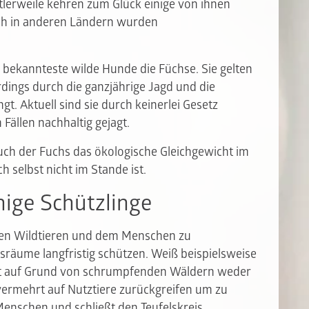
ttlerweile kehren zum Glück einige von ihnen
ch in anderen Ländern wurden
bekannteste wilde Hunde die Füchse. Sie gelten
rdings durch die ganzjährige Jagd und die
 Aktuell sind sie durch keinerlei Gesetz
Fällen nachhaltig gejagt.
auch der Fuchs das ökologische Gleichgewicht im
h selbst nicht im Stande ist.
nige Schützlinge
en Wildtieren und dem Menschen zu
räume langfristig schützen. Weiß beispielsweise
et auf Grund von schrumpfenden Wäldern weder
vermehrt auf Nutztiere zurückgreifen um zu
Menschen und schließt den Teufelskreis.