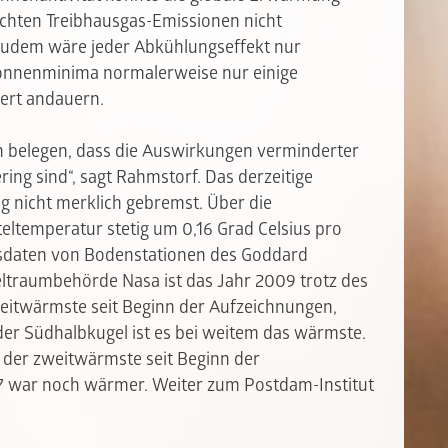
hten Treibhausgas-Emissionen nicht
 Zudem wäre jeder Abkühlungseffekt nur
onnenminima normalerweise nur einige
ert andauern.
 belegen, dass die Auswirkungen verminderter
ring sind“, sagt Rahmstorf. Das derzeitige
 nicht merklich gebremst. Über die
teltemperatur stetig um 0,16 Grad Celsius pro
ssdaten von Bodenstationen des Goddard
eltraumbehörde Nasa ist das Jahr 2009 trotz des
itwärmste seit Beginn der Aufzeichnungen,
der Südhalbkugel ist es bei weitem das wärmste.
l der zweitwärmste seit Beginn der
07 war noch wärmer.
Weiter zum Postdam-Institut