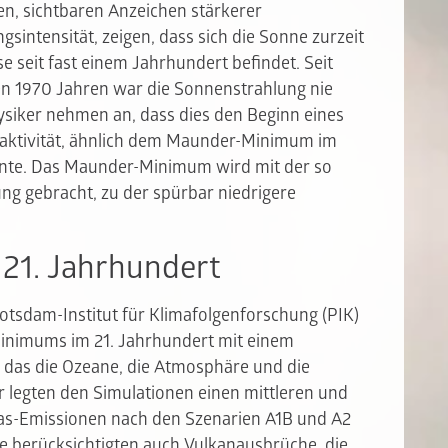
n, sichtbaren Anzeichen stärkerer
sintensität, zeigen, dass sich die Sonne zurzeit
e seit fast einem Jahrhundert befindet. Seit
en 1970 Jahren war die Sonnenstrahlung nie
hysiker nehmen an, dass dies den Beginn eines
ktivität, ähnlich dem Maunder-Minimum im
nnte. Das Maunder-Minimum wird mit der so
ung gebracht, zu der spürbar niedrigere
21. Jahrhundert
tsdam-Institut für Klimafolgenforschung (PIK)
inimums im 21. Jahrhundert mit einem
 das die Ozeane, die Atmosphäre und die
r legten den Simulationen einen mittleren und
gas-Emissionen nach den Szenarien A1B und A2
e berücksichtigten auch Vulkanausbrüche, die