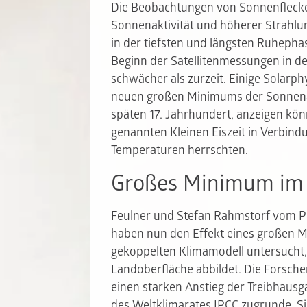
Die Beobachtungen von Sonnenflecke
Sonnenaktivität und höherer Strahlung
in der tiefsten und längsten Ruhephas
Beginn der Satellitenmessungen in d
schwächer als zurzeit. Einige Solarp
neuen großen Minimums der Sonnena
späten 17. Jahrhundert, anzeigen kö
genannten Kleinen Eiszeit in Verbind
Temperaturen herrschten.
Großes Minimum im 
Feulner und Stefan Rahmstorf vom Po
haben nun den Effekt eines großen M
gekoppelten Klimamodell untersucht,
Landoberfläche abbildet. Die Forsche
einen starken Anstieg der Treibhaus
des Weltklimarates IPCC zugrunde. Si