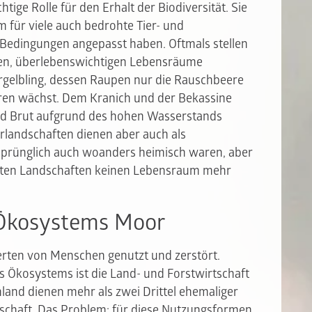
tige Rolle für den Erhalt der Biodiversität. Sie
m für viele auch bedrohte Tier- und
n Bedingungen angepasst haben. Oftmals stellen
zten, überlebenswichtigen Lebensräume
rgelbling, dessen Raupen nur die Rauschbeere
oren wächst. Dem Kranich und der Bekassine
nd Brut aufgrund des hohen Wasserstands
rlandschaften dienen aber auch als
rsprünglich auch woanders heimisch waren, aber
tzten Landschaften keinen Lebensraum mehr
 Ökosystems Moor
rten von Menschen genutzt und zerstört.
s Ökosystems ist die Land- und Forstwirtschaft
land dienen mehr als zwei Drittel ehemaliger
schaft. Das Problem: für diese Nutzungsformen