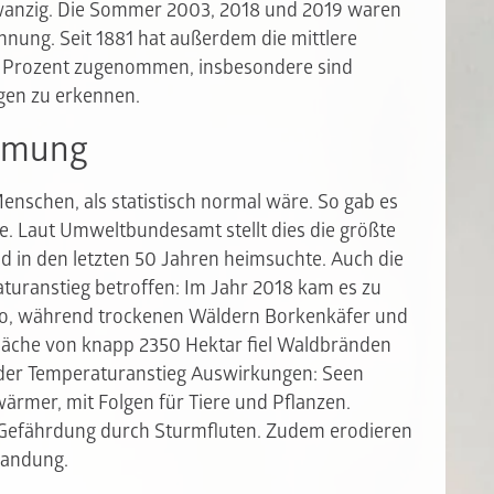
zwanzig. Die Sommer 2003, 2018 und 2019 waren
hnung. Seit 1881 hat außerdem die mittlere
7 Prozent zugenommen, insbesondere sind
gen zu erkennen.
ärmung
schen, als statistisch normal wäre. So gab es
e. Laut Umweltbundesamt stellt dies die größte
d in den letzten 50 Jahren heimsuchte. Auch die
turanstieg betroffen: Im Jahr 2018 kam es zu
uro, während trockenen Wäldern Borkenkäfer und
läche von knapp 2350 Hektar fiel Waldbränden
 der Temperaturanstieg Auswirkungen: Seen
ärmer, mit Folgen für Tiere und Pflanzen.
 Gefährdung durch Sturmfluten. Zudem erodieren
Brandung.