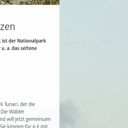
nzen
 ist der Nationalpark
u. a. das seltene
k Tunari, der die
. Die Wälder
d will jetzt gemeinsam
ie können für 6 € mit