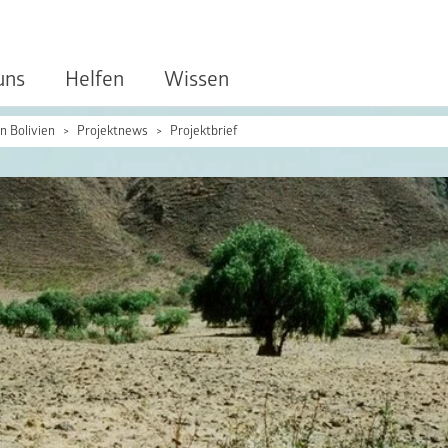
uns
Helfen
Wissen
n Bolivien
Projektnews
Projektbrief