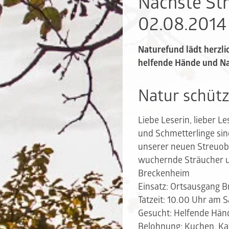
Nächste St
02.08.2014
Naturefund lädt herzli
helfende Hände und Na
Natur schütz
Liebe Leserin, lieber L
und Schmetterlinge sind
unserer neuen Streuobs
wuchernde Sträucher u
Breckenheim
Einsatz
: Ortsausgang B
Tatzeit
: 10.00 Uhr am S
Gesucht
: Helfende Hän
Belohnung
: Kuchen, K