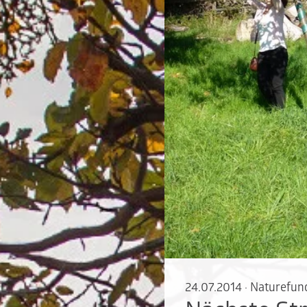
24.07.2014
·
Naturefun