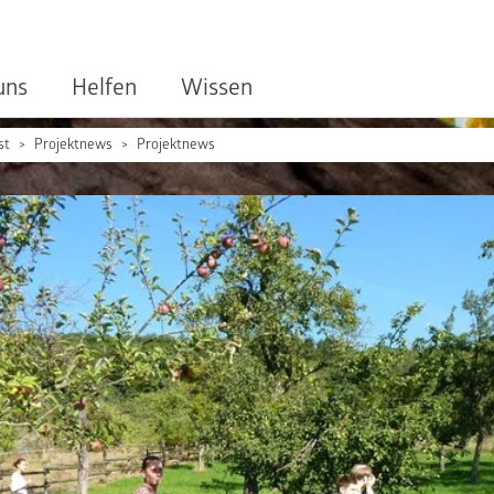
uns
Helfen
Wissen
st
Projektnews
Projektnews