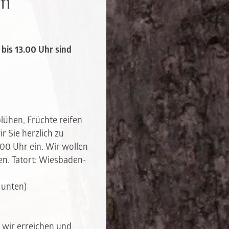
am
bis 13.00 Uhr sind
blühen, Früchte reifen
r Sie herzlich zu
00 Uhr ein. Wir wollen
en.
Tatort
: Wiesbaden-
 unten)
 wir erreichen und