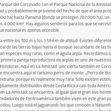
arque del Corcovado con el Parque Nacional de la Amistad e
tad y probablemente proviene del hecho de que el área prot
000 ha) hasta Panamá (donde se protegen 207.000 ha), un á
 4.000 km². Hay algunos senderos para los que se necesita
ue nacional es apenas accesible.
la entre los 100 m y los 3.594 m de altitud. Existen diferen
cal de las tierras bajas hasta el bosque secundario de las t
 dan especies muy raras, como el águila arpía. Recordamos 
a primera pareja reproductora de arpías en uno de nuestros
 Honduras. Aquí en La Amistad -por cierto también en Corc
e encuentra aquí el rarísimo perro de monte. ¿Perro de Bu
e extraña, porque es realmente muy rara. Sólo existen esti
liamente distribuidos desde Costa Rica a casi toda América
 en La Amistad, se encuentra, al igual que el gran oso hormi
predadores de Centroamérica también viven en este gran par
ocidos. Luego está el jaguarundi; los que conocen a Natur