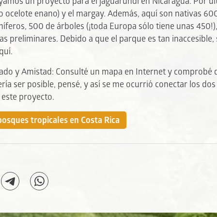
amos un proyecto para el jaguarundi en Nicaragua. Por últi
do ocelote enano) y el margay. Además, aquí son nativas 60
íferos, 500 de árboles (¡toda Europa sólo tiene unas 450!),
fras preliminares. Debido a que el parque es tan inaccesible,
quí.
do y Amistad: Consulté un mapa en Internet y comprobé qu
ría ser posible, pensé, y así se me ocurrió conectar los do
 este proyecto.
bosques tropicales en Costa Rica