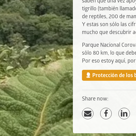
saben que una vez apoy
tigrillo (también llama
de reptiles, 200 de mam
Y estas son sólo las ci
mucho que descubrir a
Parque Nacional Corova
sólo 80 km, lo que debe
Por eso estoy aquí, por
Protección de los 
Share now: