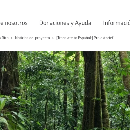
e nosotros
Donaciones y Ayuda
Informaci
a Rica
Noticias del proyecto
[Translate to Español:] Projektbrief