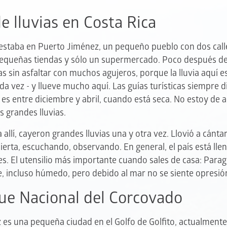
 lluvias en Costa Rica
je estaba en Puerto Jiménez, un pequeño pueblo con dos cal
pequeñas tiendas y sólo un supermercado. Poco después de
s sin asfaltar con muchos agujeros, porque la lluvia aquí es
ada vez - y llueve mucho aquí. Las guías turísticas siempre 
a es entre diciembre y abril, cuando está seca. No estoy de 
 grandes lluvias.
 allí, cayeron grandes lluvias una y otra vez. Llovió a cánt
ierta, escuchando, observando. En general, el país está llen
es. El utensilio más importante cuando sales de casa: Para
e, incluso húmedo, pero debido al mar no se siente opresió
que Nacional del Corcovado
 es una pequeña ciudad en el Golfo de Golfito, actualment