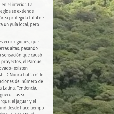
n el interior. La
egida se extiende
rea protegida total de
 un guía local, pero
tes ecorregiones, que
ierras altas, pasando
la sensación que causó
 proyectos, el Parque
ovado- existen
sh...? Nunca había oído
maciones del número de
 Latina. Tendencia,
guero. Las seis
que: el jaguar y el
efund desde hace tiempo