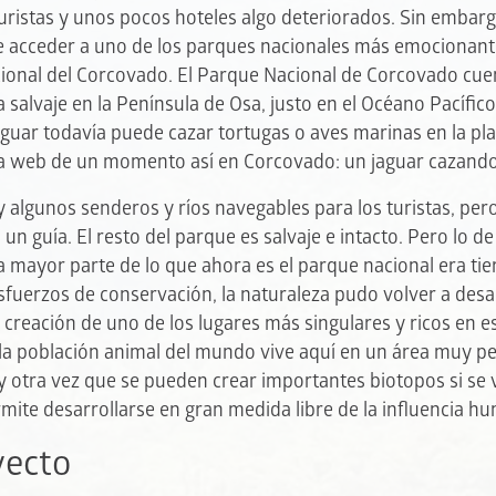
uristas y unos pocos hoteles algo deteriorados. Sin embarg
 acceder a uno de los parques nacionales más emocionantes
ional del Corcovado. El Parque Nacional de Corcovado cu
 salvaje en la Península de Osa, justo en el Océano Pacífico
aguar todavía puede cazar tortugas o aves marinas en la pl
a web de un momento así en Corcovado: un jaguar cazando 
 algunos senderos y ríos navegables para los turistas, pero
un guía. El resto del parque es salvaje e intacto. Pero lo de 
 mayor parte de lo que ahora es el parque nacional era tie
esfuerzos de conservación, la naturaleza pudo volver a desa
la creación de uno de los lugares más singulares y ricos en
e la población animal del mundo vive aquí en un área muy 
 otra vez que se pueden crear importantes biotopos si se v
ermite desarrollarse en gran medida libre de la influencia h
yecto