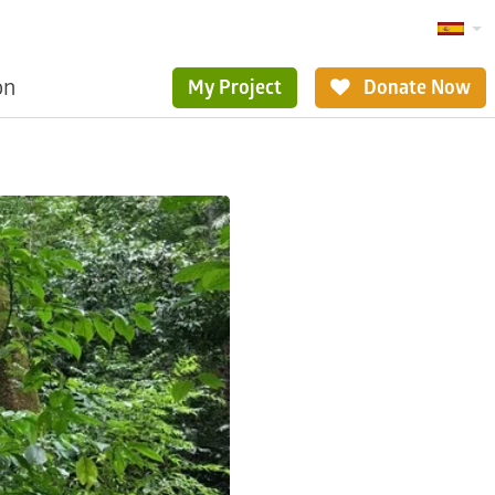
ón
My Project
Donate Now