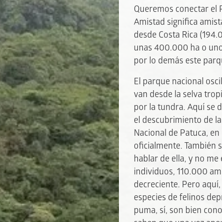
Queremos conectar el P
Amistad significa amis
desde Costa Rica (194.
unas 400.000 ha o unos
por lo demás este parq
El parque nacional osci
van desde la selva tropi
por la tundra. Aquí se
el descubrimiento de l
Nacional de Patuca, en
oficialmente. También s
hablar de ella, y no m
individuos, 110.000 amp
decreciente. Pero aquí,
especies de felinos de
puma, sí, son bien con