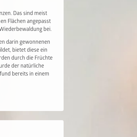
nzen. Das sind meist
nen Flächen angepasst
r Wiederbewaldung bei.
 den darin gewonnenen
det, bietet diese ein
den durch die Früchte
urde der natürliche
fund bereits in einem