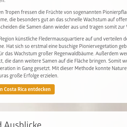
en.
en Tropen fressen die Früchte von sogenannten Pionierpfla
me, die besonders gut an das schnelle Wachstum auf offe
 scheiden die Samen dann wieder aus und tragen somit zu
r Region künstliche Fledermausquartiere auf und verteilen
he. Hat sich so erstmal eine buschige Pioniervegetation gebil
 für das Wachstum großer Regenwaldbäume. Außerdem wer
kt, die dann weitere Samen auf die Fläche bringen. Somit w
ration in Gang gesetzt. Mit dieser Methode konnte Nature
uras große Erfolge erzielen.
in Costa Rica entdecken
d Ausblicke