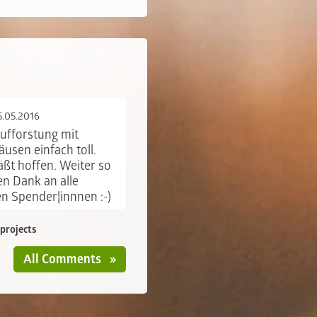
5.05.2016
ufforstung mit
usen einfach toll.
äßt hoffen. Weiter so
en Dank an alle
n Spender¦innnen :-)
 projects
All Comments