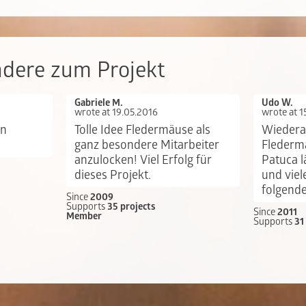
ndere zum Projekt
Gabriele M.
Udo W.
wrote at 19.05.2016
wrote at 1
en
Tolle Idee Fledermäuse als
Wiedera
ganz besondere Mitarbeiter
Fledermä
anzulocken! Viel Erfolg für
Patuca l
dieses Projekt.
und viel
folgende
Since
2009
Supports
35 projects
Since
2011
Member
Supports
31