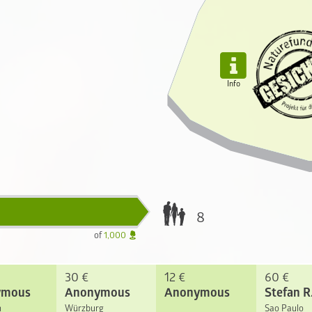

Info
8
of
1,000
30 €
12 €
60 €
ymous
Anonymous
Anonymous
Stefan R
n
Würzburg
Sao Paulo