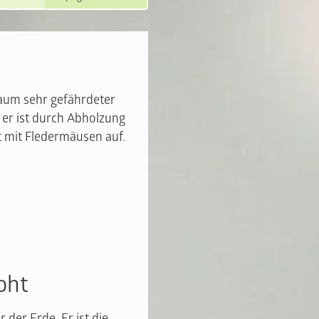
aum sehr gefährdeter
 er ist durch Abholzung
t mit Fledermäusen auf.
oht
 der Erde. Er ist die