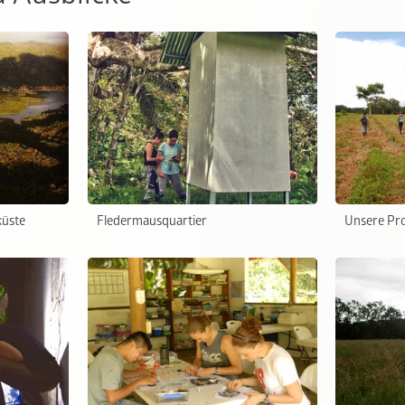
küste
Fledermausquartier
Unsere Pro