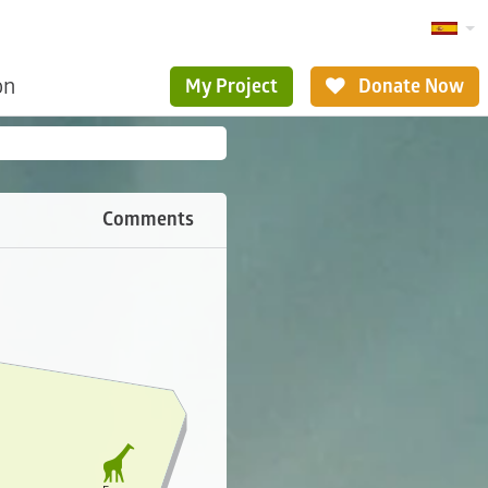
ón
My Project
Donate Now
Comments
