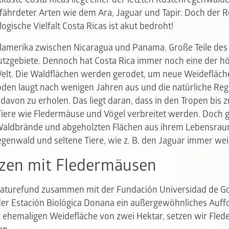
fährdeter Arten wie dem Ara, Jaguar und Tapir. Doch der
logische Vielfalt Costa Ricas ist akut bedroht!
ttelamerika zwischen Nicaragua und Panama. Große Teile des
tzgebiete. Dennoch hat Costa Rica immer noch eine der h
elt. Die Waldflächen werden gerodet, um neue Weidefläch
den laugt nach wenigen Jahren aus und die natürliche Re
 davon zu erholen. Das liegt daran, dass in den Tropen bis z
ere wie Fledermäuse und Vögel verbreitet werden. Doch g
aldbrände und abgeholzten Flächen aus ihrem Lebensraum
egenwald und seltene Tiere, wie z. B. den Jaguar immer wei
zen mit Fledermäusen
Naturefund zusammen mit der Fundación Universidad de Go
er Estación Biológica Donana ein außergewöhnliches Auffo
er ehemaligen Weidefläche von zwei Hektar, setzen wir Fle