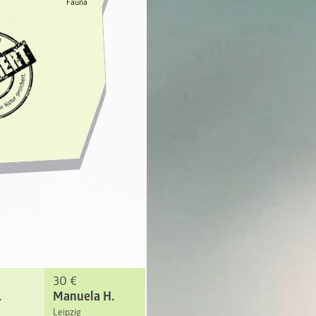
Fauna
30 €
.
Manuela H.
Leipzig