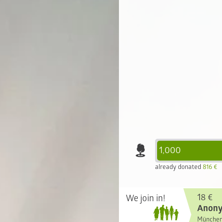
1,000
already donated
816 €
18 €
We join in!
Anon
Münche