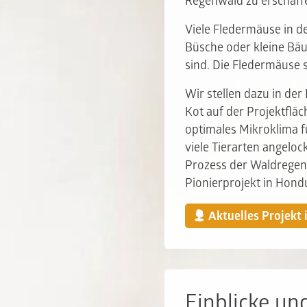
Regenwald zu erschaff
Viele Fledermäuse in d
Büsche oder kleine Bäu
sind. Die Fledermäuse
Wir stellen dazu in de
Kot auf der Projektfläc
optimales Mikroklima
viele Tierarten angeloc
Prozess der Waldregene
Pionierprojekt in Hond
Aktuelles Projekt 
Einblicke un