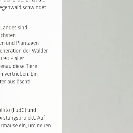
 Regenwald schwindet
 Landes sind
öchsten
en und Plantagen
generation der Wälder
u 90% aller
enau diese Tiere
 vertrieben. Ein
ter auslöscht!
lfito (FudG) und
rstungsprojekt. Auf
dermäuse ein, um neuen