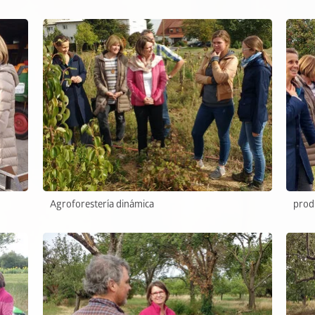
Agroforestería dinámica
prod